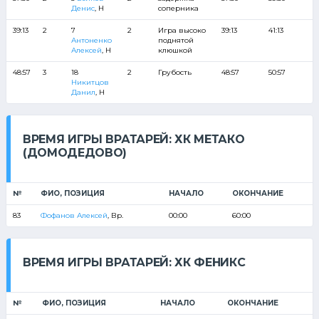
Денис
, Н
соперника
39:13
2
7
2
Игра высоко
39:13
41:13
Антоненко
поднятой
Алексей
, Н
клюшкой
48:57
3
18
2
Грубость
48:57
50:57
Никитцов
Данил
, Н
ВРЕМЯ ИГРЫ ВРАТАРЕЙ: ХК МЕТАКО
(ДОМОДЕДОВО)
№
ФИО, ПОЗИЦИЯ
НАЧАЛО
ОКОНЧАНИЕ
83
Фофанов Алексей
, Вр.
00:00
60:00
ВРЕМЯ ИГРЫ ВРАТАРЕЙ: ХК ФЕНИКС
№
ФИО, ПОЗИЦИЯ
НАЧАЛО
ОКОНЧАНИЕ