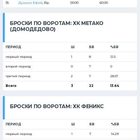
35
Душкин Юрий
, Вр.
00:00
60:00
БРОСКИ ПО ВОРОТАМ: ХК МЕТАКО
(ДОМОДЕДОВО)
ПЕРИОД
Ш
БВ
%БВ
первый период
1
8
12.5
второй период
0
7
0
третий период
2
7
28.57
Всего
3
22
13.64
БРОСКИ ПО ВОРОТАМ: ХК ФЕНИКС
ПЕРИОД
Ш
БВ
%БВ
первый период
1
7
14.29