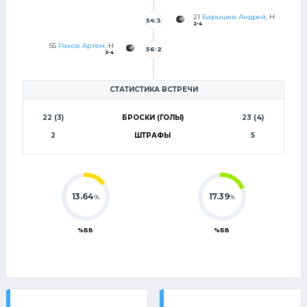
3
21
Барышев Андрей
, Н
54:3
2-4
2
55
Раков Артем
, Н
56:2
3-4
3
СТАТИСТИКА ВСТРЕЧИ
22 (3)
БРОСКИ (ГОЛЫ)
23 (4)
2
ШТРАФЫ
5
13.64
17.39
%
%
%БВ
%БВ