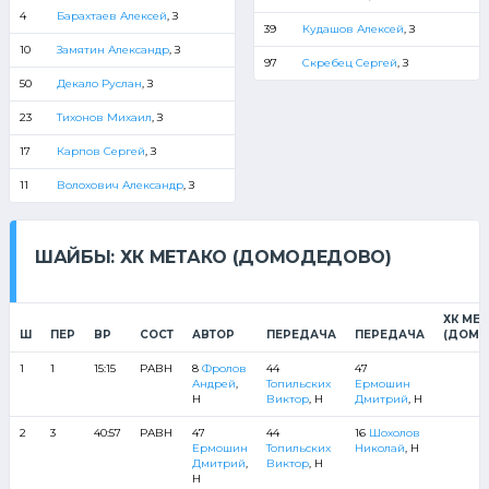
4
Барахтаев Алексей
, З
39
Кудашов Алексей
, З
10
Замятин Александр
, З
97
Скребец Сергей
, З
50
Декало Руслан
, З
23
Тихонов Михаил
, З
17
Карпов Сергей
, З
11
Волохович Александр
, З
ШАЙБЫ: ХК МЕТАКО (ДОМОДЕДОВО)
ХК МЕ
Ш
ПЕР
ВР
СОСТ
АВТОР
ПЕРЕДАЧА
ПЕРЕДАЧА
(ДОМО
1
1
15:15
РАВН
8
Фролов
44
47
Андрей
,
Топильских
Ермошин
Н
Виктор
, Н
Дмитрий
, Н
2
3
40:57
РАВН
47
44
16
Шохолов
Ермошин
Топильских
Николай
, Н
Дмитрий
,
Виктор
, Н
Н