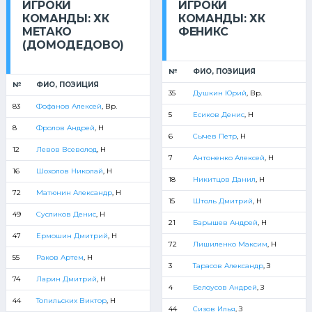
ИГРОКИ
ИГРОКИ
КОМАНДЫ: ХК
КОМАНДЫ: ХК
МЕТАКО
ФЕНИКС
(ДОМОДЕДОВО)
№
ФИО, ПОЗИЦИЯ
№
ФИО, ПОЗИЦИЯ
35
Душкин Юрий
, Вр.
83
Фофанов Алексей
, Вр.
5
Есиков Денис
, Н
8
Фролов Андрей
, Н
6
Сычев Петр
, Н
12
Левов Всеволод
, Н
7
Антоненко Алексей
, Н
16
Шохолов Николай
, Н
18
Никитцов Данил
, Н
72
Матюнин Александр
, Н
15
Штоль Дмитрий
, Н
49
Сусликов Денис
, Н
21
Барышев Андрей
, Н
47
Ермошин Дмитрий
, Н
72
Лишиленко Максим
, Н
55
Раков Артем
, Н
3
Тарасов Александр
, З
74
Ларин Дмитрий
, Н
4
Белоусов Андрей
, З
44
Топильских Виктор
, Н
44
Сизов Илья
, З