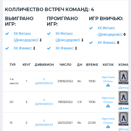
КОЛЛИЧЕСТВО ВСТРЕЧ КОМАНД:
4
ВЫИГРАНО
ПРОИГРАНО
ИГР ВНИЧЬЮ:
ИГР:
ИГР:
ХК Метако
ХК Метако
ХК Метако
(Домодедово)
:
0
(Домодедово)
:
2
(Домодедово)
:
2
ХК Феникс
:
0
ХК Феникс
:
2
ХК Феникс
:
2
ТУР
КРУГ
ДИВИЗИОН
ЧИСЛО
ДН
ВРЕМЯ
КАТОК
КОМАН
Арктика
1-е
II
1
29/05/2022
Вс
19:30
Огонь
место
ДИВИЗИОН
Метако
(Домоде
Арктика
II
20
3
19/03/2022
Сб
19:30
Огонь
ДИВИЗИОН
Метак
(Домод
Арктика
II
13
2
26/12/2021
Вс
22:00
Огонь
ДИВИЗИОН
Метако
(Домоде