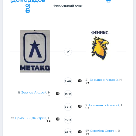
(ДОМОДЕДОВ
О)
ФИНАЛЬНЫЙ СЧЕТ
0’
21
Барышев Андрей
, Н
1:48
0-1
8
Фролов Андрей
, Н
15:15
1-1
7
Антоненко Алексей
, Н
22:3
1-2
2
47
Ермошин Дмитрий
, Н
40:5
2-2
7
97
Скребец Сергей
, З
47:3
2-3