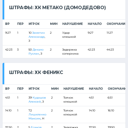
ШТРАФЫ: ХК МЕТАКО (ДОМОДЕДОВО)
ВР
ПЕР
ИГРОК
МИН
НАРУШЕНИЕ
НАЧАЛО
ОКОНЧАНИЕ
9:27
1
10
Замятин
2
Удар
9:27
11:27
Александр
,
клюшкой
З
42:23
3
50
Декало
2
Задержка
42:23
44:23
Руслан
, З
соперника
ШТРАФЫ: ХК ФЕНИКС
ВР
ПЕР
ИГРОК
МИН
НАРУШЕНИЕ
НАЧАЛО
ОКОНЧАНИ
4:51
1
39
Кудашов
2
Толчок
4:51
6:51
Алексей
, З
клюшкой
14:10
1
72
2
Толчок
14:10
16:10
Лишиленко
клюшкой
Максим
, Н
37:50
2
5
Есиков
2
Задержка
37:50
39:50