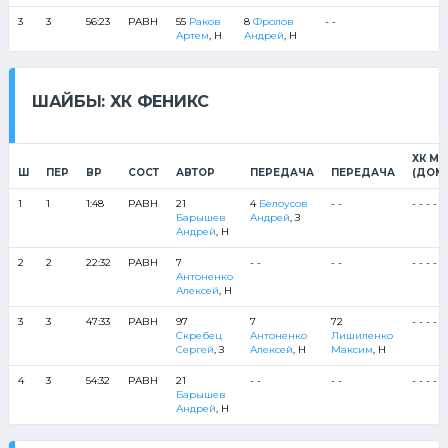
3
3
56:23
РАВН
55
Раков
8
Фролов
- -
Артем
, Н
Андрей
, Н
ШАЙБЫ: ХК ФЕНИКС
ХК МЕ
Ш
ПЕР
ВР
СОСТ
АВТОР
ПЕРЕДАЧА
ПЕРЕДАЧА
(ДОМ
1
1
1:48
РАВН
21
4
Белоусов
- -
- - - - -
Барышев
Андрей
, З
Андрей
, Н
2
2
22:32
РАВН
7
- -
- -
- - - - -
Антоненко
Алексей
, Н
3
3
47:33
РАВН
97
7
72
- - - - -
Скребец
Антоненко
Лишиленко
Сергей
, З
Алексей
, Н
Максим
, Н
4
3
54:32
РАВН
21
- -
- -
- - - - -
Барышев
Андрей
, Н