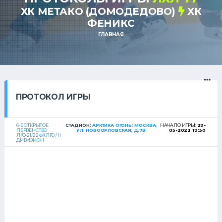
ХК МЕТАКО (ДОМОДЕДОВО)
ХК
ФЕНИКС
ГЛАВНАЯ
ПРОТОКОЛ ИГРЫ
6-Е ОТКРЫТОЕ
СТАДИОН:
АРКТИКА ОГОНЬ: МОСКВА,
НАЧАЛО ИГРЫ:
29-
ПЕРВЕНСТВО
УЛ. НОВООРЛОВСКАЯ, Д.7В
05-2022 19:30
ЛГО-21/22 ФХЛГО / II
ДИВИЗИОН