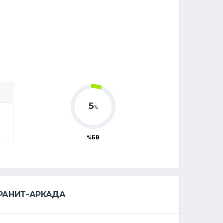
5
%
%БВ
РАНИТ-АРКАДА