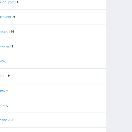
 Ильдус
, Н
Кирилл
, Н
ихаил
, Н
икита
, Н
ман
, Н
слан
, Н
вел
, Н
алий
, З
ергей
, З