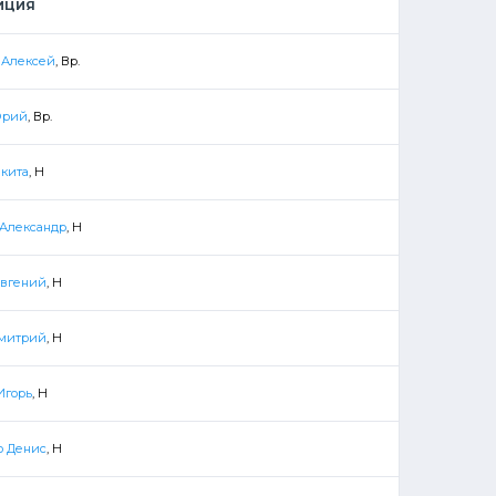
ИЦИЯ
 Алексей
, Вр.
Юрий
, Вр.
кита
, Н
Александр
, Н
Евгений
, Н
митрий
, Н
Игорь
, Н
о Денис
, Н