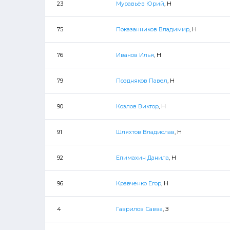
23
Муравьёв Юрий
, Н
75
Показанников Владимир
, Н
76
Иванов Илья
, Н
79
Поздняков Павел
, Н
90
Козлов Виктор
, Н
91
Шляхтов Владислав
, Н
92
Епимахин Данила
, Н
96
Кравченко Егор
, Н
4
Гаврилов Савва
, З