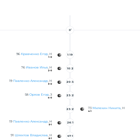
0’
96
Кравченко Егор
, Н
1:19
1-0
76
Иванов Илья
, Н
10:2
2-0
4
19
Павленко Александр
, Н
20:3
3-0
4
58
Орлов Егор
, З
23:2
4-0
73
Милехин Никита
, Н
23:2
4-1
9
19
Павленко Александр
, Н
26:1
5-1
3
91
Шляхтов Владислав
, Н
47:1
6-1