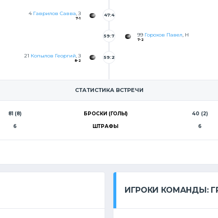
3
4
Гаврилов Савва
, З
47:4
7-1
4
99
Горохов Павел
, Н
59:7
7-2
21
Копылов Георгий
, З
59:2
8-2
6
СТАТИСТИКА ВСТРЕЧИ
81 (8)
БРОСКИ (ГОЛЫ)
40 (2)
6
ШТРАФЫ
6
ИГРОКИ КОМАНДЫ: Г