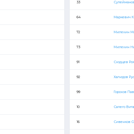
33
Сулейманов
64
Маркевич 
72
Милехин М
73
Милехин Н
91
Сходцев Ро
92
Халидов Ру
99
Горохов Па
10
Сапего Вит
16
Сивенков С