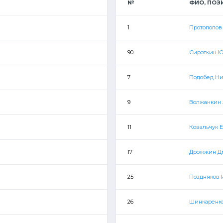
№
ФИО, ПОЗ
1
Протопопов
90
Сироткин 
7
Подобед Ни
9
Волжанкин 
11
Ковальчук 
17
Дрожжин Д
25
Поздняков 
26
Шинкаренк