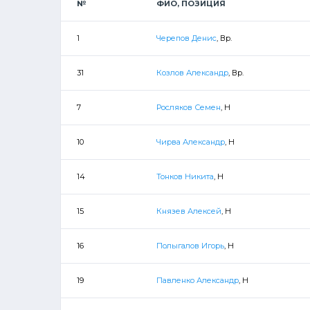
№
ФИО, ПОЗИЦИЯ
1
Черепов Денис
, Вр.
31
Козлов Александр
, Вр.
7
Росляков Семен
, Н
10
Чирва Александр
, Н
14
Тонков Никита
, Н
15
Князев Алексей
, Н
16
Полыгалов Игорь
, Н
19
Павленко Александр
, Н