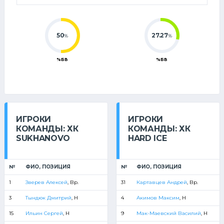
50
27.27
%
%
%БВ
%БВ
ИГРОКИ
ИГРОКИ
КОМАНДЫ: ХК
КОМАНДЫ: ХК
SUKHANOVO
HARD ICE
№
ФИО, ПОЗИЦИЯ
№
ФИО, ПОЗИЦИЯ
1
Зверев Алексей
, Вр.
31
Картавцев Андрей
, Вр.
3
Тындюк Дмитрий
, Н
4
Акимов Максим
, Н
15
Ильин Сергей
, Н
9
Мак-Маевский Василий
, Н