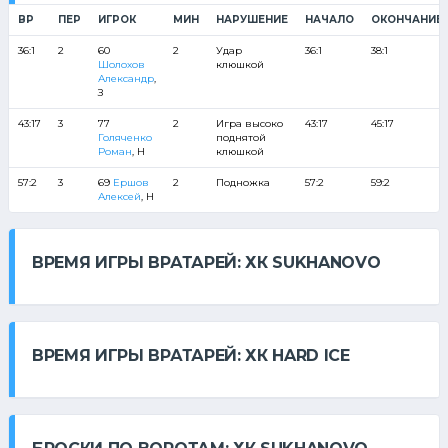
ВР
ПЕР
ИГРОК
МИН
НАРУШЕНИЕ
НАЧАЛО
ОКОНЧАНИЕ
36:1
2
60
2
Удар
36:1
38:1
Шолохов
клюшкой
Александр
,
З
43:17
3
77
2
Игра высоко
43:17
45:17
Голяченко
поднятой
Роман
, Н
клюшкой
57:2
3
69
Ершов
2
Подножка
57:2
59:2
Алексей
, Н
ВРЕМЯ ИГРЫ ВРАТАРЕЙ: ХК SUKHANOVO
ВРЕМЯ ИГРЫ ВРАТАРЕЙ: ХК HARD ICE