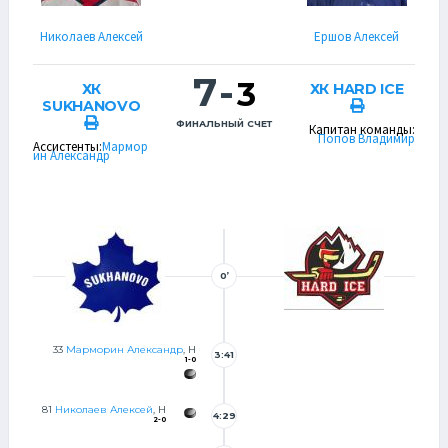
Николаев Алексей
Ершов Алексей
7
-
3
ХК
ХК HARD ICE
SUKHANOVO
ФИНАЛЬНЫЙ СЧЕТ
Капитан команды:
Попов Владимир
Ассистенты:
Мармор
ин Александр
0’
33
Марморин Александр
, Н
3:41
1-0
81
Николаев Алексей
, Н
4:29
2-0