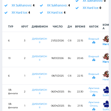
ХК Sukhanovo
:
0
ХК Sukhanovo
:
4
ХК Sukhanovo
:
4
ХК Hard Ice
:
0
ХК Hard Ice
:
4
ХК Hard Ice
:
4
КОМА
ТУР
КРУГ
ДИВИЗИОН
ЧИСЛО
ДН
ВРЕМЯ
КАТОК
А
ДИВИЗИОН
Видный
6
3
21/02/2026
Сб
22:15
II
Hard 
ДИВИЗИОН
Видный
13
2
18/01/2026
Вс
20:45
II
Hard 
ДИВИЗИОН
Видный
6
1
08/11/2025
Сб
22:15
II
Hard I
Арктика
1/8
ДИВИЗИОН
2
06/04/2025
Вс
22:30
Огонь
финала
II
Sukha
Арктика
1/8
ДИВИЗИОН
1
06/04/2025
Вс
21:15
Огонь
финала
II
Sukha