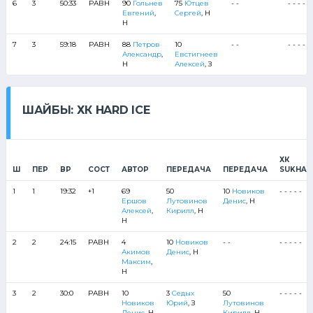
6
3
50:33
РАВН
90
Гольнев
75
Ютцев
- -
- - - - -
Евгений
,
Сергей
, Н
Н
7
3
59:18
РАВН
88
Петров
10
- -
- - - - -
Александр
,
Евстигнеев
Н
Алексей
, З
ШАЙБЫ: ХК HARD ICE
ХК
Ш
ПЕР
ВР
СОСТ
АВТОР
ПЕРЕДАЧА
ПЕРЕДАЧА
SUKHAN
1
1
19:32
+1
69
50
10
Новиков
- - - - -
Ершов
Лутовинов
Денис
, Н
Алексей
,
Кирилл
, Н
Н
2
2
24:15
РАВН
4
10
Новиков
- -
- - - - -
Акимов
Денис
, Н
Максим
,
Н
3
2
30:0
РАВН
10
3
Седых
50
- - - - -
Новиков
Юрий
, З
Лутовинов
Денис
, Н
Кирилл
, Н