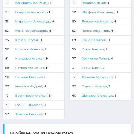
19
Константинов Роман
, Н
10
Новиков Денис
, Н
21
Солдатов Александр
, Н
28
Шалфеев Александр
, Н
33
Марморин Александр
, Н
50
Лутовинов Кирилл
, Н
52
Кеменов Александр
, Н
52
Попов Владимир
, Н
75
Ютцев Сергей
, Н
69
Ершов Алексей
, Н
70
Ильинский Антон
, Н
75
Оскуи Камран
, Н
81
Николаев Алексей
, Н
77
Голяченко Роман
, Н
88
Петров Александр
, Н
3
Седых Юрий
, З
90
Гольнев Евгений
, Н
17
Жежель Александр
, З
99
Кеменов Андрей
, Н
22
Фадеев Максим
, З
10
Евстигнеев Алексей
, З
60
Шолохов Александр
, З
71
Галкин Вячеслав
, З
72
Земесов Евгений
, З
ШАЙБЫ: ХК SUKHANOVO