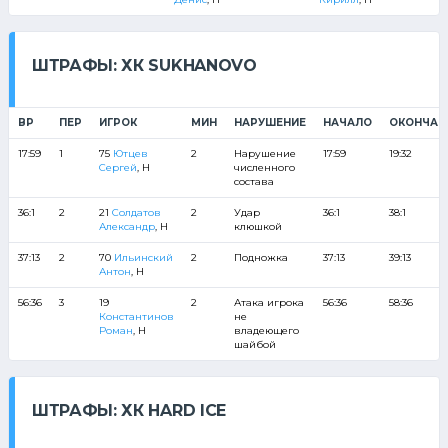
ШТРАФЫ: ХК SUKHANOVO
ВР
ПЕР
ИГРОК
МИН
НАРУШЕНИЕ
НАЧАЛО
ОКОНЧАН
17:59
1
75
Ютцев
2
Нарушение
17:59
19:32
Сергей
, Н
численного
состава
36:1
2
21
Солдатов
2
Удар
36:1
38:1
Александр
, Н
клюшкой
37:13
2
70
Ильинский
2
Подножка
37:13
39:13
Антон
, Н
56:36
3
19
2
Атака игрока
56:36
58:36
Константинов
не
Роман
, Н
владеющего
шайбой
ШТРАФЫ: ХК HARD ICE