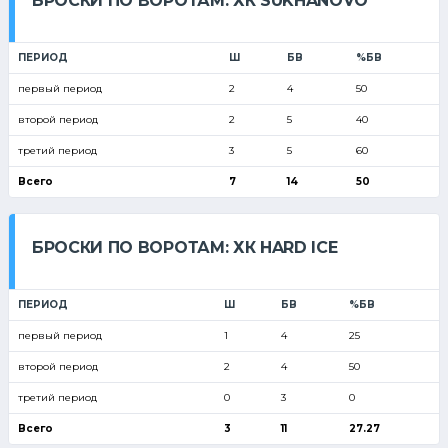
БРОСКИ ПО ВОРОТАМ: ХК SUKHANOVO
ПЕРИОД
Ш
БВ
%БВ
первый период
2
4
50
второй период
2
5
40
третий период
3
5
60
Всего
7
14
50
БРОСКИ ПО ВОРОТАМ: ХК HARD ICE
ПЕРИОД
Ш
БВ
%БВ
первый период
1
4
25
второй период
2
4
50
третий период
0
3
0
Всего
3
11
27.27