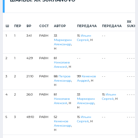
ХК
Ш
ПЕР
ВР
СОСТ
АВТОР
ПЕРЕДАЧА
ПЕРЕДАЧА
SUKH
1
1
3:41
РАВН
33
15
Ильин
- -
Марморин
Сергей
, Н
Александр
,
Н
2
1
4:29
РАВН
81
- -
- -
- - - - -
Николаев
Алексей
, Н
3
2
21:10
РАВН
88
Петров
99
Кеменов
- -
- - - - -
Александр
,
Андрей
, Н
Н
4
2
26:0
РАВН
81
33
15
Ильин
- - - - -
Николаев
Марморин
Сергей
, Н
Алексей
, Н
Александр
,
Н
5
3
49:10
РАВН
52
15
Ильин
- -
- - - - -
Кеменов
Сергей
, Н
Александр
,
Н