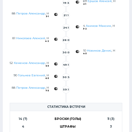
69
Ершов Алексей
, Н
19:3
2-1
2
88
Петров Александр
, Н
21:1
3-1
0
4
Акимов Максим
, Н
24:1
3-2
5
81
Николаев Алексей
, Н
26:0
4-2
10
Новиков Денис
, Н
30:0
4-3
52
Кеменов Александр
, Н
49:1
5-3
0
90
Гольнев Евгений
, Н
50:3
6-3
3
88
Петров Александр
, Н
59:1
7-3
8
СТАТИСТИКА ВСТРЕЧИ
14 (7)
БРОСКИ (ГОЛЫ)
11 (3)
4
ШТРАФЫ
3