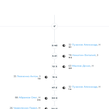
0’
32
Пузанов Александр
, Н
0:40
0-1
78
Никитин Виталий
, З
4:21
0-2
63
Маслов Денис
, Н
12:3
0-3
4
33
Левченко Антон
, З
15:4
1-3
6
32
Пузанов Александр
, Н
47:2
1-4
88
Абрамов Олег
, Н
50:0
2-4
26
Чересленко Павел
, Н
50:11