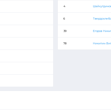
4
Шайхутдино
6
Твердохлеб
39
Егоров Ники
78
Никитин Ви