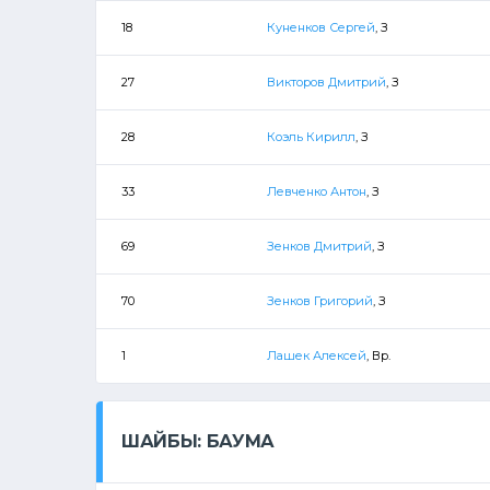
18
Куненков Сергей
, З
27
Викторов Дмитрий
, З
28
Коэль Кирилл
, З
33
Левченко Антон
, З
69
Зенков Дмитрий
, З
70
Зенков Григорий
, З
1
Лашек Алексей
, Вр.
ШАЙБЫ: БАУМА