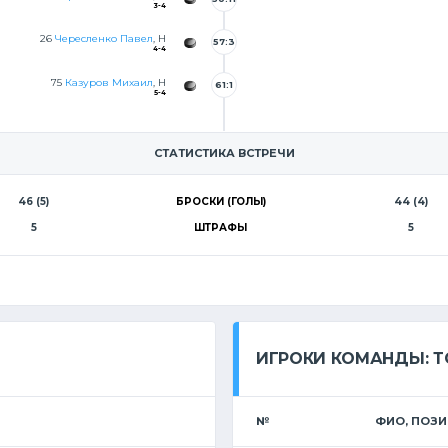
3-4
26
Чересленко Павел
, Н
57:3
4-4
9
75
Казуров Михаил
, Н
61:1
5-4
0
СТАТИСТИКА ВСТРЕЧИ
46 (5)
БРОСКИ (ГОЛЫ)
44 (4)
5
ШТРАФЫ
5
ИГРОКИ КОМАНДЫ: Т
№
ФИО, ПОЗ