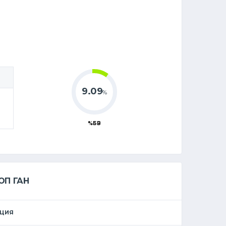
9.09
%
%БВ
ОП ГАН
ИЦИЯ