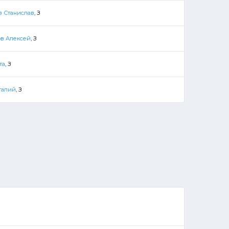
в Станислав
, З
ов Алексей
, З
та
, З
талий
, З