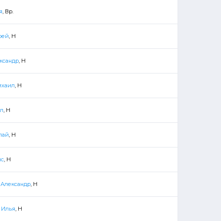
я
, Вр.
рей
, Н
ксандр
, Н
ихаил
, Н
лл
, Н
лай
, Н
ис
, Н
 Александр
, Н
 Илья
, Н