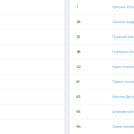
1
Гришин Иль
28
Самило Анд
32
Пузанов Але
38
Муртазин М
42
Годик Кири
61
Тюрин Нико
63
Маслов Ден
65
Шпаковский
94
Севостьянов