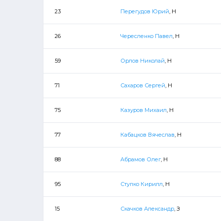
23
Перегудов Юрий
, Н
26
Чересленко Павел
, Н
59
Орлов Николай
, Н
71
Сахаров Сергей
, Н
75
Казуров Михаил
, Н
77
Кабацков Вячеслав
, Н
88
Абрамов Олег
, Н
95
Ступко Кирилл
, Н
15
Скачков Александр
, З