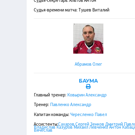
Судья-секретарь: Альтов Антон
Судья-времени матча: Тушев Виталий
Абрамов Олег
БАУМА
Главный тренер:
Ковырин Александр
Тренер:
Павленко Александр
Капитан команды:
Чересленко Павел
Ассистенты:
Сахаров Сергей
Зенков Дмитрий
Павл
Владислав
Казуров Михаил
Левченко Антон
Кабац
Вячеслав