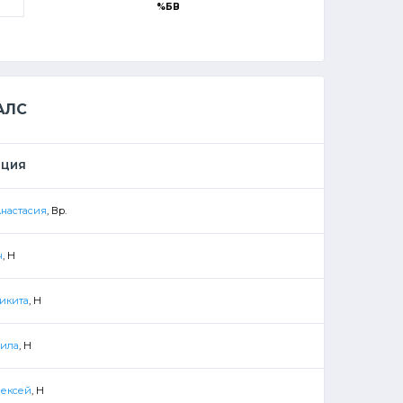
%БВ
АЛС
ИЦИЯ
Анастасия
, Вр.
н
, Н
икита
, Н
нила
, Н
ексей
, Н