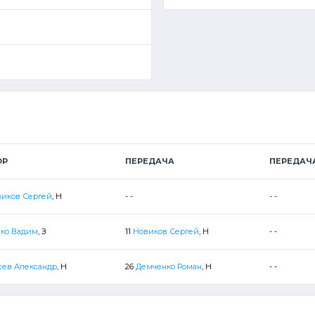
ОР
ПЕРЕДАЧА
ПЕРЕДАЧ
виков Сергей
, Н
- -
- -
йко Вадим
, З
11
Новиков Сергей
, Н
- -
сев Александр
, Н
26
Демченко Роман
, Н
- -