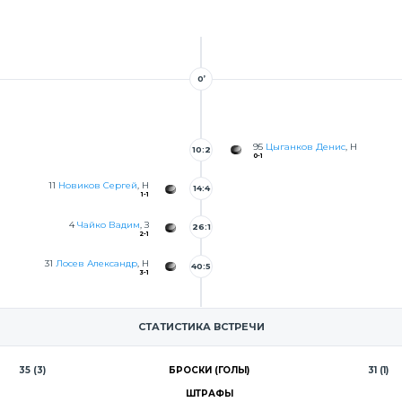
0’
95
Цыганков Денис
, Н
10:2
0-1
7
11
Новиков Сергей
, Н
14:4
1-1
9
4
Чайко Вадим
, З
26:1
2-1
8
31
Лосев Александр
, Н
40:5
3-1
1
СТАТИСТИКА ВСТРЕЧИ
35 (3)
БРОСКИ (ГОЛЫ)
31 (1)
ШТРАФЫ