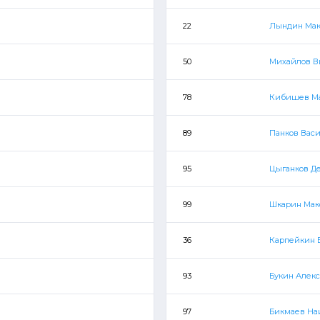
22
Лындин Ма
50
Михайлов В
78
Кибишев М
89
Панков Вас
95
Цыганков Д
99
Шкарин Ма
36
Карпейкин 
93
Букин Алек
97
Бикмаев На