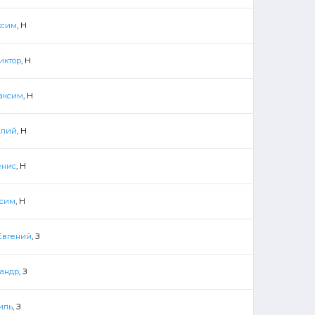
ксим
, Н
иктор
, Н
аксим
, Н
илий
, Н
енис
, Н
ксим
, Н
Евгений
, З
сандр
, З
иль
, З