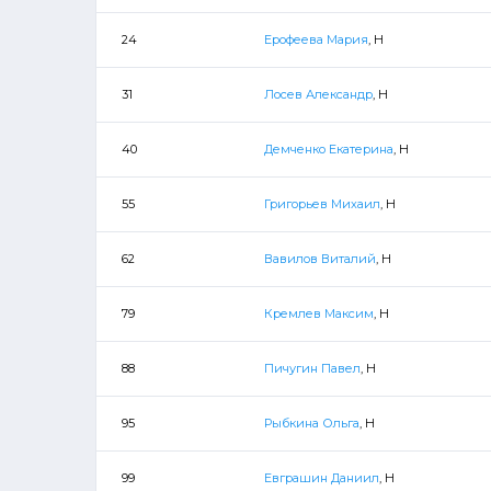
24
Ерофеева Мария
, Н
31
Лосев Александр
, Н
40
Демченко Екатерина
, Н
55
Григорьев Михаил
, Н
62
Вавилов Виталий
, Н
79
Кремлев Максим
, Н
88
Пичугин Павел
, Н
95
Рыбкина Ольга
, Н
99
Евграшин Даниил
, Н