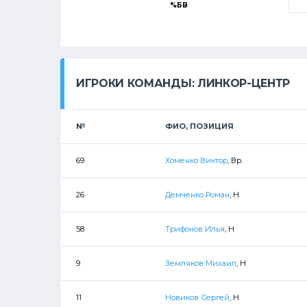
%БВ
ИГРОКИ КОМАНДЫ: ЛИНКОР-ЦЕНТР
№
ФИО, ПОЗИЦИЯ
69
Хоменко Виктор
, Вр.
26
Демченко Роман
, Н
58
Трифонов Илья
, Н
9
Земляков Михаил
, Н
11
Новиков Сергей
, Н