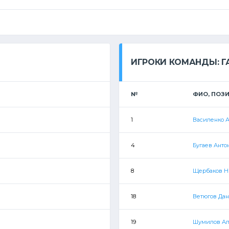
ИГРОКИ КОМАНДЫ: Г
№
ФИО, ПОЗ
1
Василенко 
4
Бугаев Анто
8
Щербаков Н
18
Ветюгов Да
19
Шумилов Ал