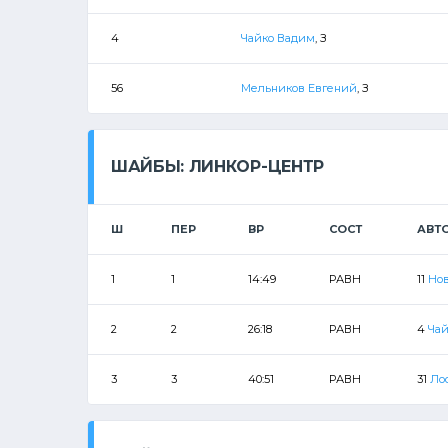
4
Чайко Вадим
, З
56
Мельников Евгений
, З
ШАЙБЫ: ЛИНКОР-ЦЕНТР
Ш
ПЕР
ВР
СОСТ
АВТ
1
1
14:49
РАВН
11
Но
2
2
26:18
РАВН
4
Ча
3
3
40:51
РАВН
31
Ло