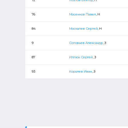
76
Мосенков Павел
, Н
84
Москалев Сергей
, Н
9
Соловьев Александр
, З
87
Иллюк Сергей
, З
93
Королев Иван
, З