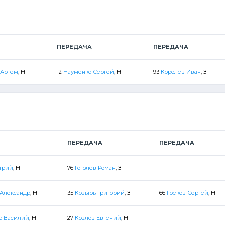
ПЕРЕДАЧА
ПЕРЕДАЧА
 Артем
, Н
12
Науменко Сергей
, Н
93
Королев Иван
, З
ПЕРЕДАЧА
ПЕРЕДАЧА
трий
, Н
76
Гоголев Роман
, З
- -
Александр
, Н
35
Козырь Григорий
, З
66
Греков Сергей
, Н
о Василий
, Н
27
Козлов Евгений
, Н
- -