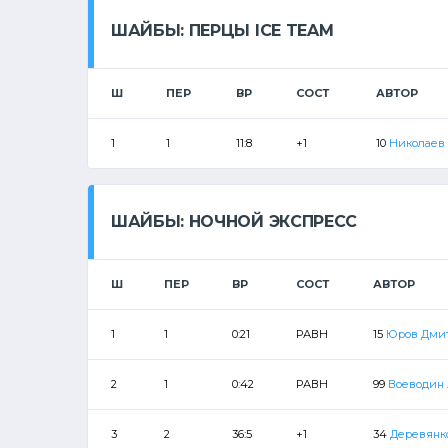
ШАЙБЫ: ПЕРЦЫ ICE TEAM
Ш
ПЕР
ВР
СОСТ
АВТОР
1
1
11:8
+1
10
Николаев
ШАЙБЫ: НОЧНОЙ ЭКСПРЕСС
Ш
ПЕР
ВР
СОСТ
АВТОР
1
1
0:21
РАВН
15
Юров Дми
2
1
0:42
РАВН
99
Воеводин 
3
2
36:5
+1
34
Деревянк