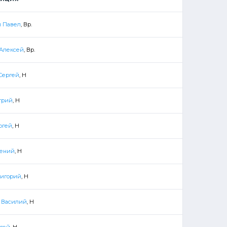
 Павел
, Вр.
Алексей
, Вр.
Сергей
, Н
трий
, Н
ргей
, Н
гений
, Н
ригорий
, Н
 Василий
, Н
ргей
, Н