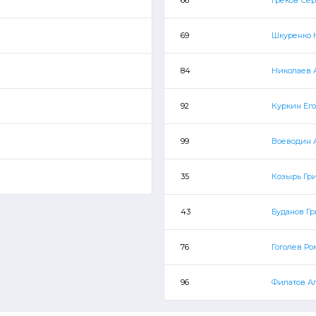
69
Шкуренко 
84
Николаев 
92
Куркин Ег
99
Воеводин 
35
Козырь Гр
43
Буданов Г
76
Гоголев Ро
96
Филатов А