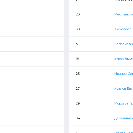
20
Местицкий
30
Тимофеев 
5
Селезнев 
15
Юров Дми
25
Иванов Се
27
Козлов Ев
29
Морозов Г
34
Деревянко
66
Греков Се