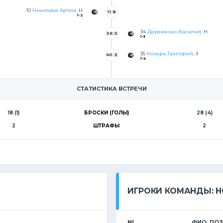
10
Николаев Артем
, Н
11:8
1-2
34
Деревянко Василий
, Н
36:5
1-3
35
Козырь Григорий
, З
40:2
1-4
СТАТИСТИКА ВСТРЕЧИ
18 (1)
БРОСКИ (ГОЛЫ)
28 (4)
2
ШТРАФЫ
2
ИГРОКИ КОМАНДЫ: Н
№
ФИО, ПО