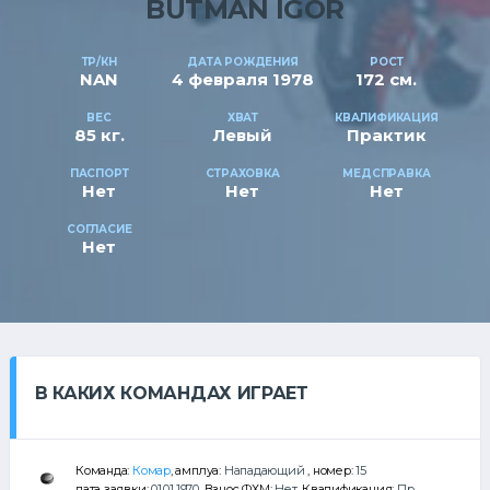
BUTMAN IGOR
ТР/КН
ДАТА РОЖДЕНИЯ
РОСТ
NAN
4 февраля 1978
172 см.
ВЕС
ХВАТ
КВАЛИФИКАЦИЯ
85 кг.
Левый
Практик
ПАСПОРТ
СТРАХОВКА
МЕДСПРАВКА
Нет
Нет
Нет
СОГЛАСИЕ
Нет
В КАКИХ КОМАНДАХ ИГРАЕТ
Команда:
Комар
, амплуа:
Нападающий
, номер:
15
дата заявки:
01.01.1970
, Взнос ФХМ:
Нет
, Квалификация:
Пр