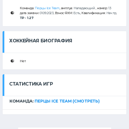
Команда:
Перцы Ice Team
, амплуа:
Нападающий
, номер:
13
дата заявки:
01.09.2023
, Взнос ФХМ:
Есть
, Квалификация:
Нач.тр
,
ТР - 1.27
ХОККЕЙНАЯ БИОГРАФИЯ
Нет
СТАТИСТИКА ИГР
КОМАНДА:
ПЕРЦЫ ICE TEAM
(СМОТРЕТЬ)