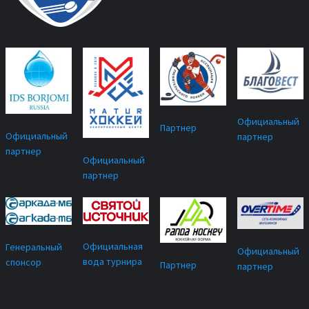
Официальный
Партнер
Официальный
партнер
партнер
Официальный
партнер
Официальная
Генеральный
Официальный
вода турнира
спонсор
Партнер
партнер