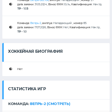
Команда:
Вепрь-Восток
, амплуа:
Нападающий
, номер:
21
дата заявки:
31.05.2024
, Взнос ФХМ:
Есть
, Квалификация:
Нач.тр
,
ТР - 1.13
Команда:
Вепрь-2
, амплуа:
Нападающий
, номер:
85
дата заявки:
17.07.2026
, Взнос ФХМ:
Нет
, Квалификация:
Нач.тр
,
ТР - 1.1
ХОККЕЙНАЯ БИОГРАФИЯ
Нет
СТАТИСТИКА ИГР
КОМАНДА:
ВЕПРЬ-2
(СМОТРЕТЬ)