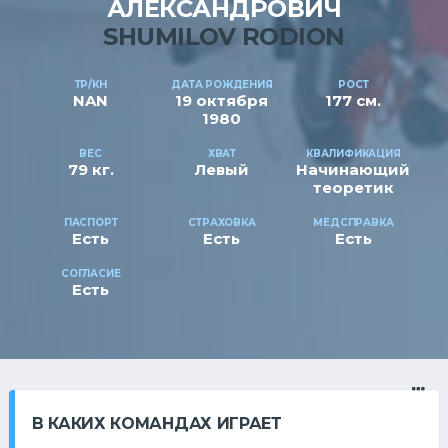
АЛЕКСАНДРОВИЧ
SHUMILOV RODION
ТР/КН
ДАТА РОЖДЕНИЯ
РОСТ
NAN
19 октября
177 см.
1980
ВЕС
ХВАТ
КВАЛИФИКАЦИЯ
79 кг.
Левый
Начинающий
теоретик
ПАСПОРТ
СТРАХОВКА
МЕДСПРАВКА
Есть
Есть
Есть
СОГЛАСИЕ
Есть
В КАКИХ КОМАНДАХ ИГРАЕТ