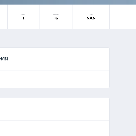
АМ
ШТР
ТР
1
16
NAN
ФИЯ