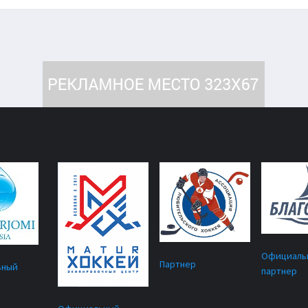
Официаль
Партнер
ьный
партнер