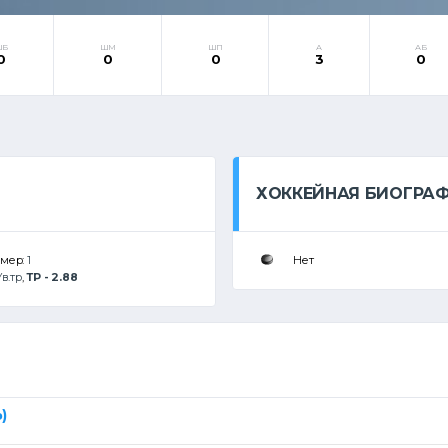
ШБ
ШМ
ШП
А
АБ
0
0
0
3
0
ХОККЕЙНАЯ БИОГРА
омер:
1
Нет
Ув.тр
,
ТР - 2.88
)