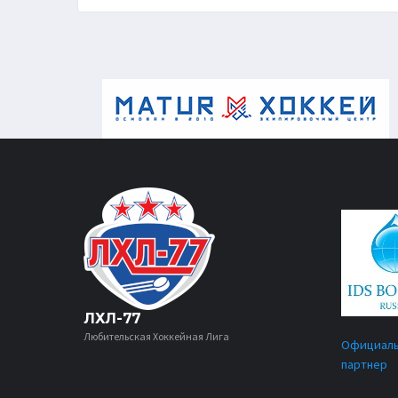
ЛХЛ-77
Любительская Хоккейная Лига
Официал
партнер