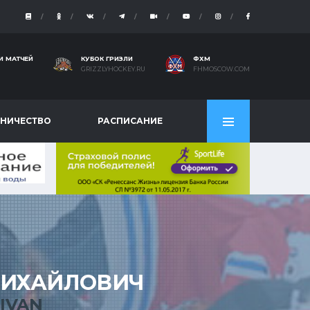
И МАТЧЕЙ
КУБОК ГРИЗЛИ
ФХМ
GRIZZLYHOCKEY.RU
FHMOSCOW.COM
НИЧЕСТВО
РАСПИСАНИЕ
ИХАЙЛОВИЧ
IVAN