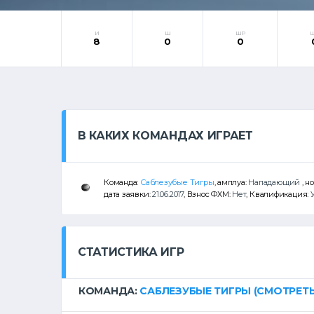
И
Ш
ШР
8
0
0
В КАКИХ КОМАНДАХ ИГРАЕТ
Команда:
Саблезубые Тигры
, амплуа:
Нападающий
, н
дата заявки:
21.06.2017
, Взнос ФХМ:
Нет
, Квалификация:
СТАТИСТИКА ИГР
КОМАНДА:
САБЛЕЗУБЫЕ ТИГРЫ
(СМОТРЕТЬ