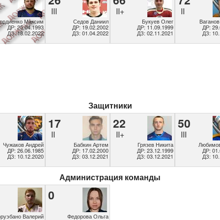
III
II+
II
ордиенко Максим
Седов Даниил
Букуев Олег
Ваганов
ДР: 25.04.1993
ДР: 19.02.2002
ДР: 11.09.1999
ДР: 29
ДЗ: 18.02.2022
ДЗ: 01.04.2022
ДЗ: 02.11.2021
ДЗ: 10
Защитники
17
22
50
II
II+
III
Чужаков Андрей
Бабкин Артем
Грязев Никита
Любимов
ДР: 26.06.1985
ДР: 17.02.2000
ДР: 23.12.1999
ДР: 01
ДЗ: 10.12.2020
ДЗ: 03.12.2021
ДЗ: 03.12.2021
ДЗ: 10
Администрация команды
0
рруэбано Валерий
Федорова Ольга