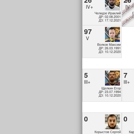
IV+
IV
Челидзе Ираклий
Г
ДР: 02.08.2001
ДЗ: 17.12.2021
97
V
Волков Максим
ДР: 26.03.1991
ДЗ: 10.12.2020
5
7
III+
III+
Щелкин Егор
ДР: 23.07.1994
ДЗ: 10.12.2020
0
0
Корыстов Сергей
Ка