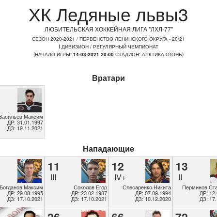
ХК Ледяные львы3
ЛЮБИТЕЛЬСКАЯ ХОККЕЙНАЯ ЛИГА "ЛХЛ-77"
СЕЗОН 2020-2021 / ПЕРВЕНСТВО ЛЕНИНСКОГО ОКРУГА - 20/21
I ДИВИЗИОН / РЕГУЛЯРНЫЙ ЧЕМПИОНАТ
(НАЧАЛО ИГРЫ:
14-03-2021 20:00
СТАДИОН: АРКТИКА ОГОНЬ)
Вратари
Васильев Максим
ДР: 31.01.1997
ДЗ: 19.11.2021
Нападающие
11
12
13
III
IV+
II
Богданов Максим
Соколов Егор
Слесаренко Никита
Перминов Ст
ДР: 29.08.1995
ДР: 23.02.1987
ДР: 07.09.1994
ДР: 12
ДЗ: 17.10.2021
ДЗ: 17.10.2021
ДЗ: 10.12.2020
ДЗ: 17
26
66
72