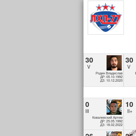
30
30
V
V
Родин Владислав
ДР: 05.10.1992
ДЗ: 10.12.2020
0
10
III
II+
Ковалевский Артем
ДР: 25.05.1992
ДЗ: 18.02.2022
26
26