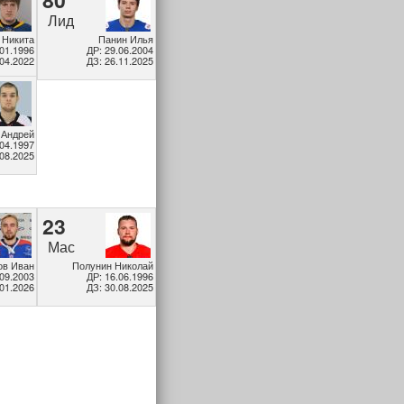
Лид
 Никита
Панин Илья
.01.1996
ДР: 29.06.2004
.04.2022
ДЗ: 26.11.2025
 Андрей
.04.1997
.08.2025
23
Мас
ов Иван
Полунин Николай
.09.2003
ДР: 16.06.1996
.01.2026
ДЗ: 30.08.2025