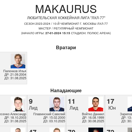
MAKAURUS
ЛЮБИТЕЛЬСКАЯ ХОККЕЙНАЯ ЛИГА "ЛХЛ-77"
СЕЗОН 2023-2024 / 10-Й ЧЕМПИОНАТ Г. МОСКВЫ ЛХЛ-77
МАСТЕР / РЕГУЛЯРНЫЙ ЧЕМПИОНАТ
(НАЧАЛО ИГРЫ:
27-01-2024 15:15
СТАДИОН: ПОЛЮС АРЕНА)
Вратари
Папенков Илья
ДР: 21.09.2004
ДЗ: 31.08.2025
Нападающие
9
11
17
Лид
Лид
Юн
есенко Александр
Плавинский Савелий
Войтко Даниил
Зарипо
ДР: 18.10.2003
ДР: 15.02.2000
ДР: 16.08.1999
ДР: 13
ДЗ: 31.08.2025
ДЗ: 03.10.2025
ДЗ: 30.08.2025
ДЗ: 30
47
70
72