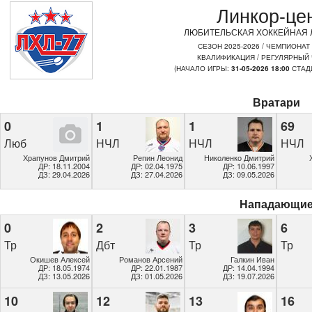
Линкор-це
ЛЮБИТЕЛЬСКАЯ ХОККЕЙНАЯ Л
СЕЗОН 2025-2026 / ЧЕМПИОНАТ
КВАЛИФИКАЦИЯ / РЕГУЛЯРНЫЙ
(НАЧАЛО ИГРЫ:
31-05-2026 18:00
СТАД
Вратари
0
1
1
69
Люб
НЧЛ
НЧЛ
НЧЛ
Храпунов Дмитрий
Репин Леонид
Николенко Дмитрий
ДР: 18.11.2004
ДР: 02.04.1975
ДР: 10.06.1997
ДЗ: 29.04.2026
ДЗ: 27.04.2026
ДЗ: 09.05.2026
Нападающи
0
2
3
6
Тр
Дбт
Тр
Тр
Окишев Алексей
Романов Арсений
Галкин Иван
ДР: 18.05.1974
ДР: 22.01.1987
ДР: 14.04.1994
ДЗ: 13.05.2026
ДЗ: 01.05.2026
ДЗ: 19.07.2026
10
12
13
16