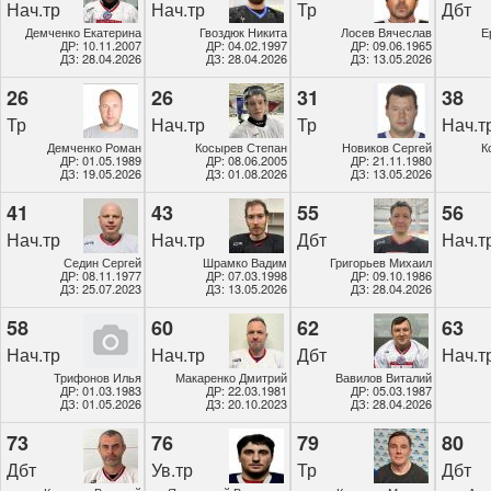
Нач.тр
Нач.тр
Тр
Дбт
Демченко Екатерина
Гвоздюк Никита
Лосев Вячеслав
Е
ДР: 10.11.2007
ДР: 04.02.1997
ДР: 09.06.1965
ДЗ: 28.04.2026
ДЗ: 28.04.2026
ДЗ: 13.05.2026
26
26
31
38
Тр
Нач.тр
Тр
Нач.т
Демченко Роман
Косырев Степан
Новиков Сергей
К
ДР: 01.05.1989
ДР: 08.06.2005
ДР: 21.11.1980
ДЗ: 19.05.2026
ДЗ: 01.08.2026
ДЗ: 13.05.2026
41
43
55
56
Нач.тр
Нач.тр
Дбт
Нач.т
Седин Сергей
Шрамко Вадим
Григорьев Михаил
ДР: 08.11.1977
ДР: 07.03.1998
ДР: 09.10.1986
ДЗ: 25.07.2023
ДЗ: 13.05.2026
ДЗ: 28.04.2026
58
60
62
63
Нач.тр
Нач.тр
Дбт
Нач.т
Трифонов Илья
Макаренко Дмитрий
Вавилов Виталий
ДР: 01.03.1983
ДР: 22.03.1981
ДР: 05.03.1987
ДЗ: 01.05.2026
ДЗ: 20.10.2023
ДЗ: 28.04.2026
73
76
79
80
Дбт
Ув.тр
Тр
Дбт