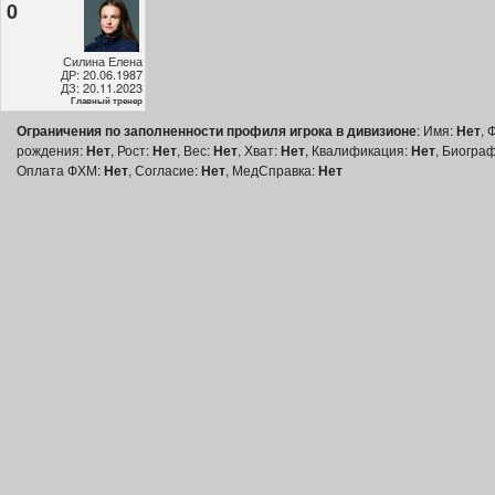
0
Силина Елена
ДР: 20.06.1987
ДЗ: 20.11.2023
Главный тренер
Ограничения по заполненности профиля игрока в дивизионе
: Имя:
Нет
, 
рождения:
Нет
, Рост:
Нет
, Вес:
Нет
, Хват:
Нет
, Квалификация:
Нет
, Биогра
Оплата ФХМ:
Нет
, Согласие:
Нет
, МедСправка:
Нет