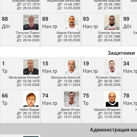
Кожурин Валерий
Якшинский Вячеслав
Кремлев Максим
Ари
ДР: 07.07.1979
ДР: 14.08.1987
ДР: 02.08.1980
ДЗ: 28.04.2026
ДЗ: 14.05.2026
ДЗ: 27.04.2026
88
89
93
99
Дбт
Нач.тр
Нач.тр
Дбт
Пичугин Павел
Маров Евгений
Блинов Артем
Е
ДР: 14.08.1989
ДР: 15.10.1975
ДР: 12.05.1986
ДЗ: 28.04.2026
ДЗ: 09.05.2026
ДЗ: 28.04.2026
Защитники
1
15
19
34
Тр
Нач.тр
Нач.тр
Нач.т
Мельников Евгений
Матрахов Алексей
Лузянин Кирилл
ДР: 02.08.1978
ДР: 15.08.1983
ДР: 08.06.1987
ДЗ: 13.05.2026
ДЗ: 08.11.2024
ДЗ: 09.05.2026
66
74
75
78
Тр
Нач.тр
Тр
Нач.т
Чайко Вадим
Диков Игорь
Шрамко Владлен
ДР: 28.12.1972
ДР: 08.09.1977
ДР: 03.02.1965
ДЗ: 13.05.2026
ДЗ: 18.07.2026
ДЗ: 13.05.2026
Администрация к