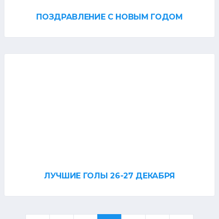
ПОЗДРАВЛЕНИЕ С НОВЫМ ГОДОМ
ЛУЧШИЕ ГОЛЫ 26-27 ДЕКАБРЯ