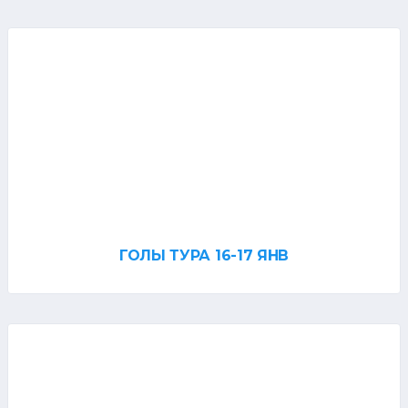
ГОЛЫ ТУРА 16-17 ЯНВ