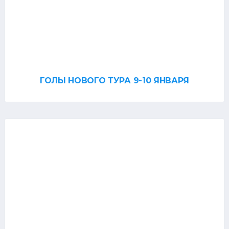
ГОЛЫ НОВОГО ТУРА 9-10 ЯНВАРЯ