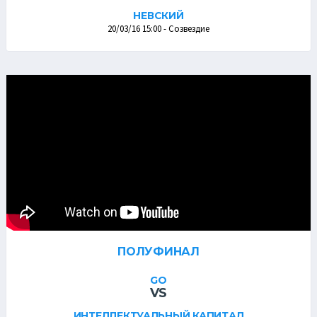
НЕВСКИЙ
20/03/16 15:00
- Созвездие
ПОЛУФИНАЛ
GO
VS
ИНТЕЛЛЕКТУАЛЬНЫЙ КАПИТАЛ