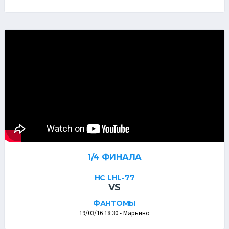
1/4 ФИНАЛА
HC LHL-77
VS
ФАНТОМЫ
19/03/16 18:30
- Марьино