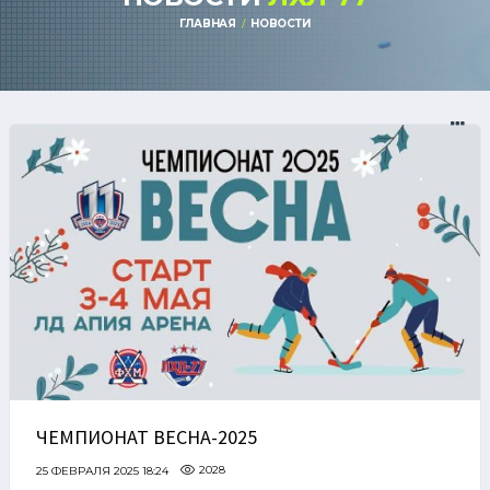
ГЛАВНАЯ
НОВОСТИ
ЧЕМПИОНАТ ВЕСНА-2025
2028
25 ФЕВРАЛЯ 2025 18:24