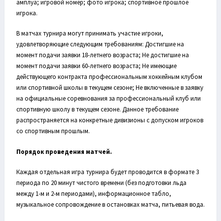
амплуа; игровой номер; фото игрока; спортивное прошлое
игрока.
В матчах турнира могут принимать участие игроки,
удовлетворяющие следующим требованиям: Достигшие на
момент подачи заявки 18-летнего возраста; Не достигшие на
момент подачи заявки 60-летнего возраста; Не имеющие
действующего контракта профессиональным хоккейным клубом
или спортивной школы в текущем сезоне; Не включенные в заявку
на официальные соревнования за профессиональный клуб или
спортивную школу в текущем сезоне. Данное требование
распространяется на конкретные дивизионы с допуском игроков
со спортивным прошлым.
Порядок проведения матчей.
Каждая отдельная игра турнира будет проводится в формате 3
периода по 20 минут чистого времени (без подготовки льда
между 1-м и 2-м периодами), информационное табло,
музыкальное сопровождение в остановках матча, питьевая вода.