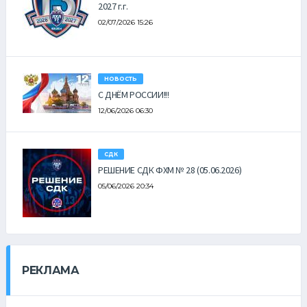
2027 г.г.
02/07/2026 15:26
НОВОСТЬ
С ДНЁМ РОССИИ!!!
12/06/2026 06:30
СДК
РЕШЕНИЕ СДК ФХМ № 28 (05.06.2026)
05/06/2026 20:34
РЕКЛАМА