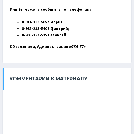
Или Вы можете сообщить по телефонам:
8-916-106-5857
Мария;
8-985-233-5408 Дмитрий;
8-903-184-5253 Алексей.
С Уважением, Администрация
«ЛХЛ-77».
КОММЕНТАРИИ К МАТЕРИАЛУ