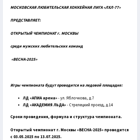
МОСКОВСКАЯ ЛЮБИТЕЛЬСКАЯ ХОККЕЙНАЯ ЛИГА «ЛХЛ-77»
ПРЕДСТАВЛЯЕТ:
ОТКРЫТЫЙ
ЧЕМПИОНАТ
г. МОСКВЫ
среди мужских любительских команд
«ВЕСНА-2025»
Игры чемпионата будут проводится на ледовой площадке:
ЛД «АПИА арена»
- ул. Яблочкова, д.7
ЛД «АКАДЕМИЯ ЛЬДА»
- Стрелецкий проезд, д.14
Сроки проведения, формула и структура чемпионата.
Открытый чемпионат г. Москвы
«ВЕСНА-2025»
проводится
с 03.05.2025 по 13.07.2025.