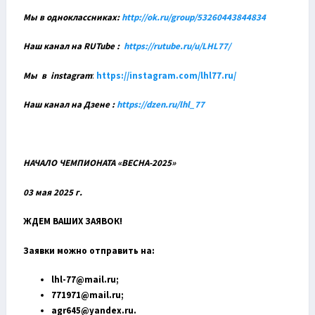
Мы в одноклассниках:
http://ok.ru/group/53260443844834
Наш канал на
RUTube
:
https://rutube.ru/u/LHL77/
Мы в instagram
:
https://instagram.com/lhl77.ru/
Наш канал на Дзене :
https://dzen.ru/lhl_77
НАЧАЛО ЧЕМПИОНАТА «ВЕСНА-2025»
03 мая 2025 г.
ЖДЕМ ВАШИХ ЗАЯВОК!
Заявки можно отправить на:
lhl-77@mail.ru
;
771971@
mail
.
ru
;
agr645@yandex.ru.