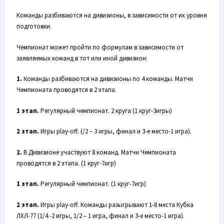
Команды разбиваются на дивизионы, в зависимости от их уровня
подготовки.
Чемпионат может пройти по формулам в зависимости от
заявляемых команд в тот или иной дивизион:
1.
Команды разбиваются на дивизионы по 4 команды. Матчи
Чемпионата проводятся в 2 этапа.
1 этап.
Регулярный чемпионат. 2 круга (1 круг-3игры)
2 этап.
Игры play-off. (/2 – 3 игры, финал и 3-е место-1 игра).
2.
В Дивизионе участвуют 8 команд. Матчи Чемпионата
проводятся в 2 этапа. (1 круг-7игр)
1 этап.
Регулярный чемпионат. (1 круг-7игр)
2 этап.
Игры play-off. Команды разыгрывают 1-8 места Кубка
ЛХЛ-77 (1/4 -2 игры, 1/2 – 1 игра, финал и 3-е место-1 игра).