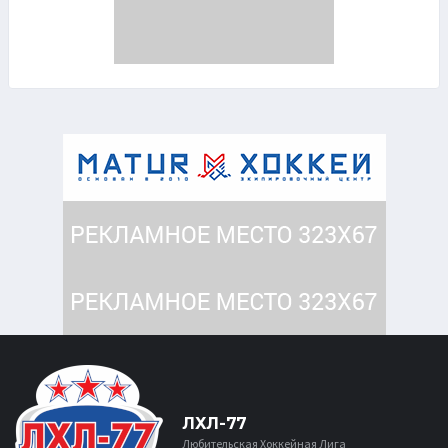
ЛХЛ-77
Любительская Хоккейная Лига