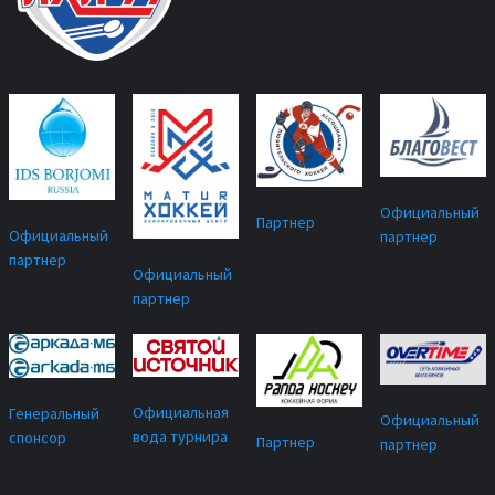
Официальный
Партнер
Официальный
партнер
партнер
Официальный
партнер
Официальная
Генеральный
Официальный
вода турнира
спонсор
Партнер
партнер