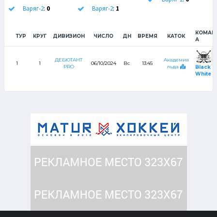
Варяг-2
:
0
Варяг-2
:
1
КОМАН
ТУР
КРУГ
ДИВИЗИОН
ЧИСЛО
ДН
ВРЕМЯ
КАТОК
А
ДЕБЮТАНТ
Академия
1
1
06/10/2024
Вс
13:45
PRO
льда
Black &
White