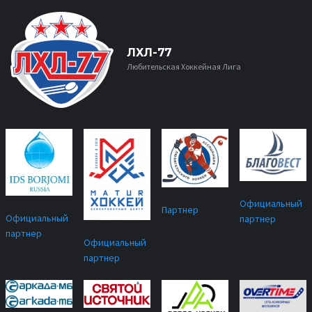
ЛХЛ-77
Любительская Хоккейная Лига
Официальный
Партнер
Официальный
партнер
партнер
Официальный
партнер