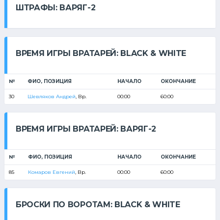
ШТРАФЫ: ВАРЯГ-2
ВРЕМЯ ИГРЫ ВРАТАРЕЙ: BLACK & WHITE
№
ФИО, ПОЗИЦИЯ
НАЧАЛО
ОКОНЧАНИЕ
30
Шевляков Андрей
, Вр.
00:00
60:00
ВРЕМЯ ИГРЫ ВРАТАРЕЙ: ВАРЯГ-2
№
ФИО, ПОЗИЦИЯ
НАЧАЛО
ОКОНЧАНИЕ
85
Комаров Евгений
, Вр.
00:00
60:00
БРОСКИ ПО ВОРОТАМ: BLACK & WHITE