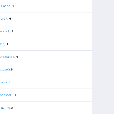
 Павел
, Н
ергей
, Н
атолий
, Н
дар
, Н
лександр
, Н
Андрей
, Н
ексей
, Н
 Алексей
, Н
 Денис
, З