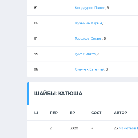
81
Кондауров Павел
, З
86
Кузьмин Юрий
, З
91
Горшков Семен
, З
95
Гунт Никита
, З
96
Смичек Евгений
, З
ШАЙБЫ: КАТЮША
Ш
ПЕР
ВР
СОСТ
АВТОР
1
2
30:20
+1
23
Маметьев 