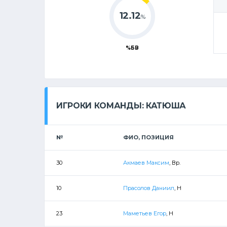
12.12
%
%БВ
ИГРОКИ КОМАНДЫ: КАТЮША
№
ФИО, ПОЗИЦИЯ
30
Акмаев Максим
, Вр.
10
Прасолов Даниил
, Н
23
Маметьев Егор
, Н