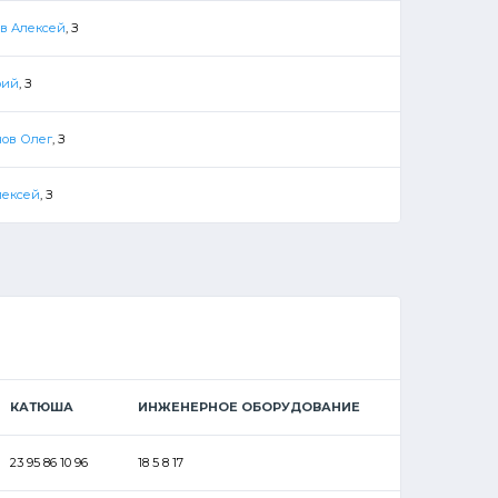
в Алексей
, З
рий
, З
ов Олег
, З
лексей
, З
КАТЮША
ИНЖЕНЕРНОЕ ОБОРУДОВАНИЕ
23 95 86 10 96
18 5 8 17