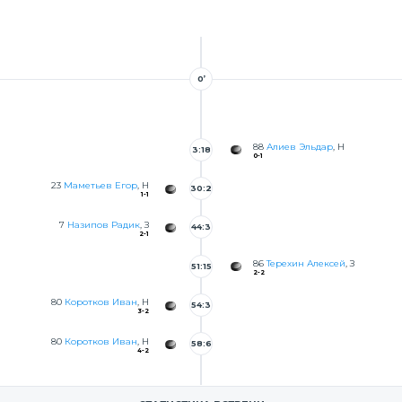
0’
88
Алиев Эльдар
, Н
3:18
0-1
23
Маметьев Егор
, Н
30:2
1-1
0
7
Назипов Радик
, З
44:3
2-1
1
86
Терехин Алексей
, З
51:15
2-2
80
Коротков Иван
, Н
54:3
3-2
9
80
Коротков Иван
, Н
58:6
4-2