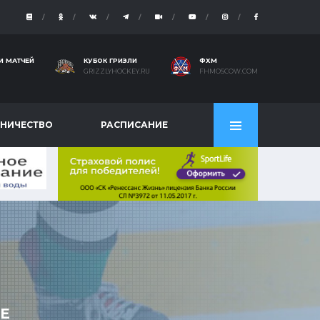
И МАТЧЕЙ
КУБОК ГРИЗЛИ
ФХМ
GRIZZLYHOCKEY.RU
FHMOSCOW.COM
НИЧЕСТВО
РАСПИСАНИЕ
Е