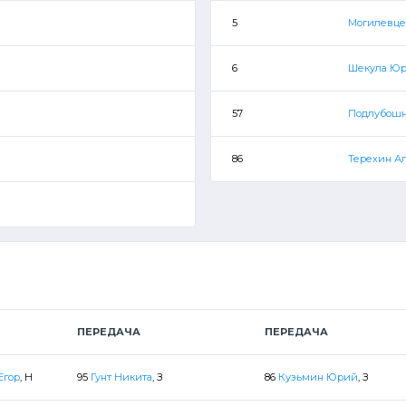
5
Могилевце
6
Шекула Ю
57
Подлубошн
86
Терехин А
ПЕРЕДАЧА
ПЕРЕДАЧА
Егор
, Н
95
Гунт Никита
, З
86
Кузьмин Юрий
, З