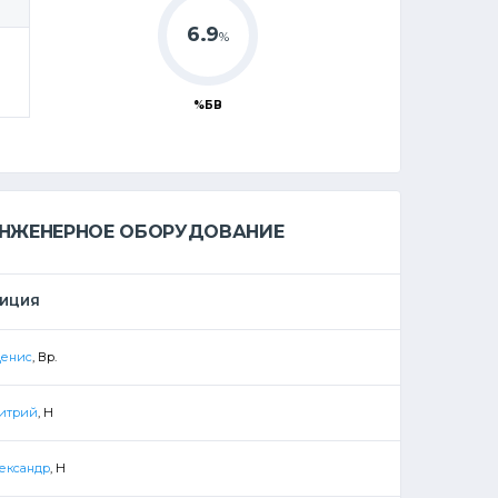
6.9
%
%БВ
ИНЖЕНЕРНОЕ ОБОРУДОВАНИЕ
ЗИЦИЯ
Денис
, Вр.
итрий
, Н
лександр
, Н