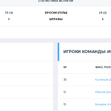
СТАТИСТИКА ВСТРЕЧИ
33 (4)
БРОСКИ (ГОЛЫ)
29 (2)
5
ШТРАФЫ
6
ИГРОКИ КОМАНДЫ: 
№
ФИО, ПО
35
Кузнецов 
12
Иванов Дм
15
Бочаров А