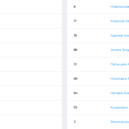
8
Новожилов
17
Кожухов С
18
Адамов Ан
88
Алиев Эль
31
Папышев А
68
Николаев 
84
Нечаев Ал
93
Кунахович
3
Филиченко