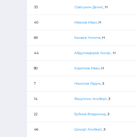
33
Орешкин Денис
, Н
40
Иванов Иван
, Н
69
Канаев Никита
, Н
44
Абдулкадеров Ансар
, Н
80
Коротков Иван
, Н
7
Назипов Радик
, З
14
Фазуллин Альберт
, З
22
Бубнов Владимир
, З
46
Шмидт Альберт
, З