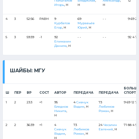
Полыгалов
Владислав
,
Александр
,
12
Игорь
, Н
Н
Н
4
3
52:56
РАВН
9
69
- -
9 69 21
Курбатов
Муравьёв
Егор
, Н
Юрий
, Н
5
3
59:39
-1
92
- -
- -
92 4 76
Епимахин
Данила
, Н
ШАЙБЫ: МГУ
БОЛЬШ
Ш
ПЕР
ВР
СОСТ
АВТОР
ПЕРЕДАЧА
ПЕРЕДАЧА
СПОРТ
1
2
23:3
+1
95
4
Сивчук
73
9 69 12 70
Бледнов
Вадим
, Н
Любимов
Никита
,
Роман
, Н
Н
2
2
36:39
+1
4
73
24
Чесалин
71 88 4 92
Сивчук
Любимов
Евгений
, Н
Вадим
,
Роман
, Н
Н