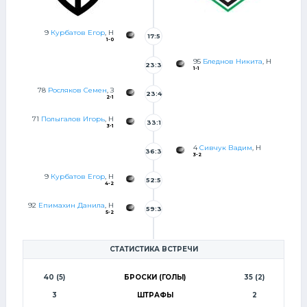
9
Курбатов Егор
, Н
17:5
1-0
3
95
Бледнов Никита
, Н
23:3
1-1
78
Росляков Семен
, З
23:4
2-1
5
71
Полыгалов Игорь
, Н
33:1
3-1
4
Сивчук Вадим
, Н
36:3
3-2
9
9
Курбатов Егор
, Н
52:5
4-2
6
92
Епимахин Данила
, Н
59:3
5-2
9
СТАТИСТИКА ВСТРЕЧИ
40 (5)
БРОСКИ (ГОЛЫ)
35 (2)
3
ШТРАФЫ
2