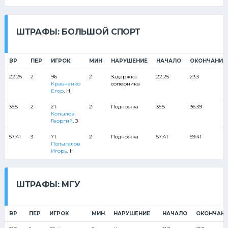
ШТРАФЫ: БОЛЬШОЙ СПОРТ
ВР
ПЕР
ИГРОК
МИН
НАРУШЕНИЕ
НАЧАЛО
ОКОНЧАНИЕ
22:25
2
96
2
Задержка
22:25
23:3
Кравченко
соперника
Егор
, Н
35:5
2
21
2
Подножка
35:5
36:39
Копылов
Георгий
, З
57:41
3
71
2
Подножка
57:41
59:41
Полыгалов
Игорь
, Н
ШТРАФЫ: МГУ
ВР
ПЕР
ИГРОК
МИН
НАРУШЕНИЕ
НАЧАЛО
ОКОНЧАН