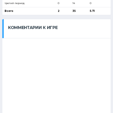
третий период
0
14
0
Всего
2
35
5.71
КОММЕНТАРИИ К ИГРЕ