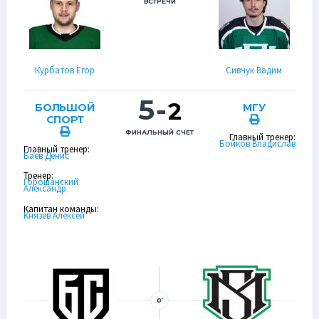
ВСТРЕЧИ
Курбатов Егор
Сивчук Вадим
5
-
2
БОЛЬШОЙ
МГУ
СПОРТ
ФИНАЛЬНЫЙ СЧЕТ
Главный тренер:
Бойков Владислав
Главный тренер:
Баев Денис
Тренер:
Горошанский
Александр
Капитан команды:
Князев Алексей
0’