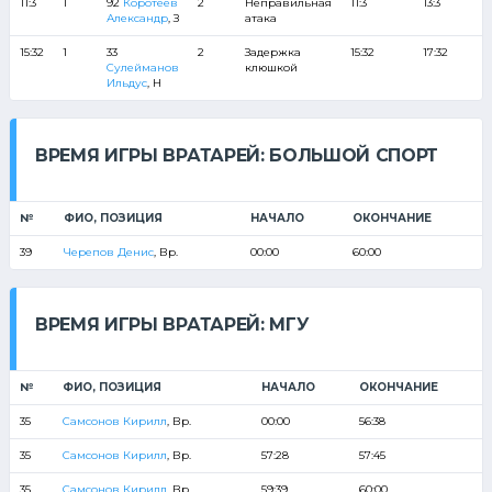
11:3
1
92
Коротеев
2
Неправильная
11:3
13:3
Александр
, З
атака
15:32
1
33
2
Задержка
15:32
17:32
Сулейманов
клюшкой
Ильдус
, Н
ВРЕМЯ ИГРЫ ВРАТАРЕЙ: БОЛЬШОЙ СПОРТ
№
ФИО, ПОЗИЦИЯ
НАЧАЛО
ОКОНЧАНИЕ
39
Черепов Денис
, Вр.
00:00
60:00
ВРЕМЯ ИГРЫ ВРАТАРЕЙ: МГУ
№
ФИО, ПОЗИЦИЯ
НАЧАЛО
ОКОНЧАНИЕ
35
Самсонов Кирилл
, Вр.
00:00
56:38
35
Самсонов Кирилл
, Вр.
57:28
57:45
35
Самсонов Кирилл
, Вр.
59:39
60:00