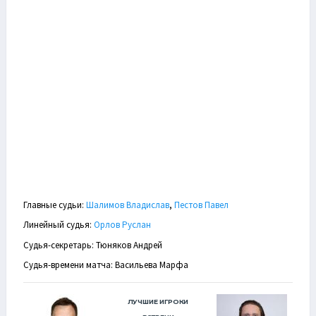
Главные судьи:
Шалимов Владислав
,
Пестов Павел
Линейный судья:
Орлов Руслан
Судья-секретарь: Тюняков Андрей
Судья-времени матча: Васильева Марфа
ЛУЧШИЕ ИГРОКИ