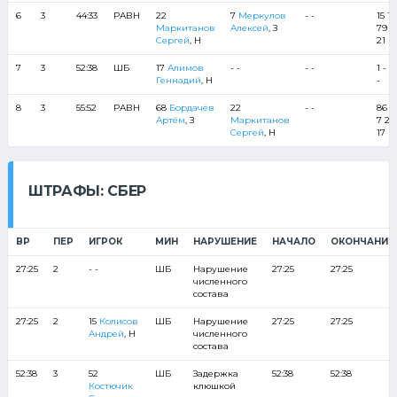
6
3
44:33
РАВН
22
7
Меркулов
- -
15 11
Маркитанов
Алексей
, З
79 9
Сергей
, Н
21
7
3
52:38
ШБ
17
Алимов
- -
- -
1 - - 
Геннадий
, Н
-
8
3
55:52
РАВН
68
Бордачёв
22
- -
86 4
Артём
, З
Маркитанов
7 20
Сергей
, Н
17
ШТРАФЫ: СБЕР
ВР
ПЕР
ИГРОК
МИН
НАРУШЕНИЕ
НАЧАЛО
ОКОНЧАНИЕ
27:25
2
- -
ШБ
Нарушение
27:25
27:25
численного
состава
27:25
2
15
Колисов
ШБ
Нарушение
27:25
27:25
Андрей
, Н
численного
состава
52:38
3
52
ШБ
Задержка
52:38
52:38
Костючик
клюшкой