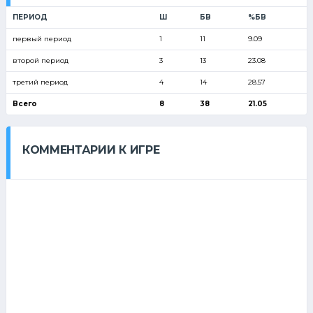
ПЕРИОД
Ш
БВ
%БВ
первый период
1
11
9.09
второй период
3
13
23.08
третий период
4
14
28.57
Всего
8
38
21.05
КОММЕНТАРИИ К ИГРЕ