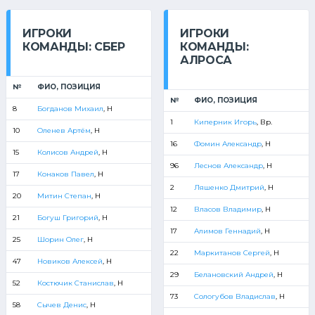
ИГРОКИ
ИГРОКИ
КОМАНДЫ: СБЕР
КОМАНДЫ:
АЛРОСА
№
ФИО, ПОЗИЦИЯ
№
ФИО, ПОЗИЦИЯ
8
Богданов Михаил
, Н
1
Киперник Игорь
, Вр.
10
Оленев Артём
, Н
16
Фомин Александр
, Н
15
Колисов Андрей
, Н
96
Леснов Александр
, Н
17
Конаков Павел
, Н
2
Ляшенко Дмитрий
, Н
20
Митин Степан
, Н
12
Власов Владимир
, Н
21
Богуш Григорий
, Н
17
Алимов Геннадий
, Н
25
Шорин Олег
, Н
22
Маркитанов Сергей
, Н
47
Новиков Алексей
, Н
29
Белановский Андрей
, Н
52
Костючик Станислав
, Н
73
Сологубов Владислав
, Н
58
Сычев Денис
, Н