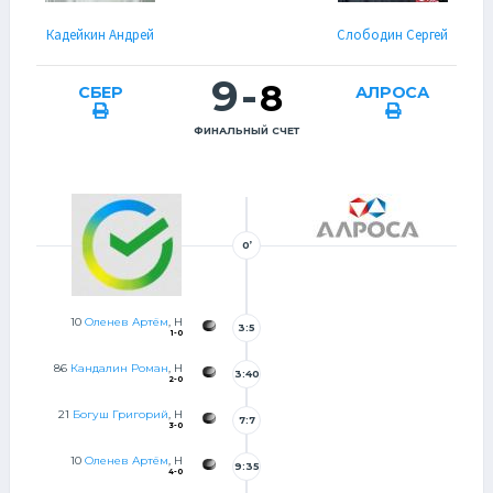
Кадейкин Андрей
Слободин Сергей
9
-
8
СБЕР
АЛРОСА
ФИНАЛЬНЫЙ СЧЕТ
0’
10
Оленев Артём
, Н
3:5
1-0
86
Кандалин Роман
, Н
3:40
2-0
21
Богуш Григорий
, Н
7:7
3-0
10
Оленев Артём
, Н
9:35
4-0