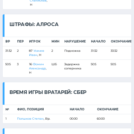
Станислав
,
Н
ШТРАФЫ: АЛРОСА
ВР
ПЕР
ИГРОК
МИН
НАРУШЕНИЕ
НАЧАЛО
ОКОНЧАНИЕ
31:32
2
87
Усачев
2
Подножка
31:32
33:32
Иван
, Н
50:5
3
16
Фомин
ШБ
Задержка
50:5
50:5
Александр
,
соперника
Н
ВРЕМЯ ИГРЫ ВРАТАРЕЙ: СБЕР
№
ФИО, ПОЗИЦИЯ
НАЧАЛО
ОКОНЧАНИЕ
1
Полшков Степан
, Вр.
00:00
60:00