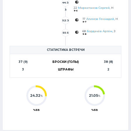
44:3
22
Маркитанов Сергей
, Н
3
9-6
17
Алимов Геннадий
, Н
52:3
9-7
8
68
Бордачёв Артём
, З
55:5
9-8
2
СТАТИСТИКА ВСТРЕЧИ
37 (9)
БРОСКИ (ГОЛЫ)
38 (8)
3
ШТРАФЫ
2
24.32
21.05
%
%
%БВ
%БВ