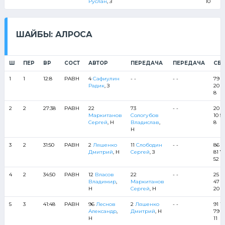
Руслан
, З
10
ШАЙБЫ: АЛРОСА
Ш
ПЕР
ВР
СОСТ
АВТОР
ПЕРЕДАЧА
ПЕРЕДАЧА
СБЕ
1
1
12:8
РАВН
4
Сафиулин
- -
- -
79 5
Радик
, З
20 2
8
2
2
27:38
РАВН
22
73
- -
20 2
Маркитанов
Сологубов
10 5
Сергей
, Н
Владислав
,
8
Н
3
2
31:50
РАВН
2
Ляшенко
11
Слободин
- -
86 4
Дмитрий
, Н
Сергей
, З
81 7
52
4
2
34:50
РАВН
12
Власов
22
- -
25 1
Владимир
,
Маркитанов
47 8
Н
Сергей
, Н
20
5
3
41:48
РАВН
96
Леснов
2
Ляшенко
- -
91 15
Александр
,
Дмитрий
, Н
79 2
Н
11