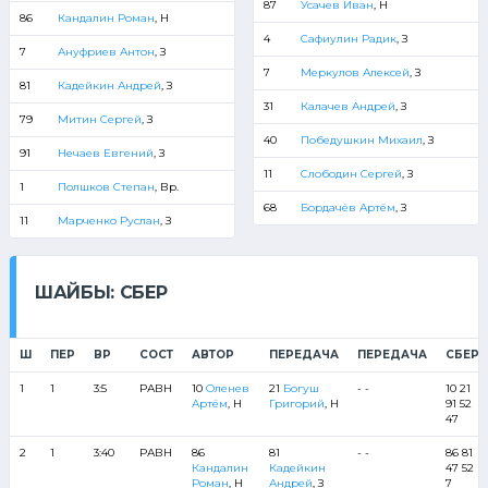
87
Усачев Иван
, Н
86
Кандалин Роман
, Н
4
Сафиулин Радик
, З
7
Ануфриев Антон
, З
7
Меркулов Алексей
, З
81
Кадейкин Андрей
, З
31
Калачев Андрей
, З
79
Митин Сергей
, З
40
Победушкин Михаил
, З
91
Нечаев Евгений
, З
11
Слободин Сергей
, З
1
Полшков Степан
, Вр.
68
Бордачёв Артём
, З
11
Марченко Руслан
, З
ШАЙБЫ: СБЕР
Ш
ПЕР
ВР
СОСТ
АВТОР
ПЕРЕДАЧА
ПЕРЕДАЧА
СБЕР
1
1
3:5
РАВН
10
Оленев
21
Богуш
- -
10 21
Артём
, Н
Григорий
, Н
91 52
47
2
1
3:40
РАВН
86
81
- -
86 81
Кандалин
Кадейкин
47 52
Роман
, Н
Андрей
, З
7