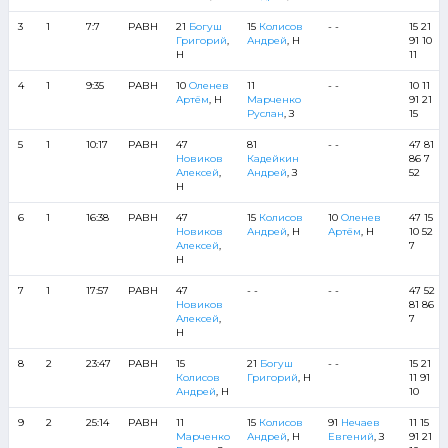
3
1
7:7
РАВН
21
Богуш
15
Колисов
- -
15 21
Григорий
,
Андрей
, Н
91 10
Н
11
4
1
9:35
РАВН
10
Оленев
11
- -
10 11
Артём
, Н
Марченко
91 21
Руслан
, З
15
5
1
10:17
РАВН
47
81
- -
47 81
Новиков
Кадейкин
86 7
Алексей
,
Андрей
, З
52
Н
6
1
16:38
РАВН
47
15
Колисов
10
Оленев
47 15
Новиков
Андрей
, Н
Артём
, Н
10 52
Алексей
,
7
Н
7
1
17:57
РАВН
47
- -
- -
47 52
Новиков
81 86
Алексей
,
7
Н
8
2
23:47
РАВН
15
21
Богуш
- -
15 21
Колисов
Григорий
, Н
11 91
Андрей
, Н
10
9
2
25:14
РАВН
11
15
Колисов
91
Нечаев
11 15
Марченко
Андрей
, Н
Евгений
, З
91 21