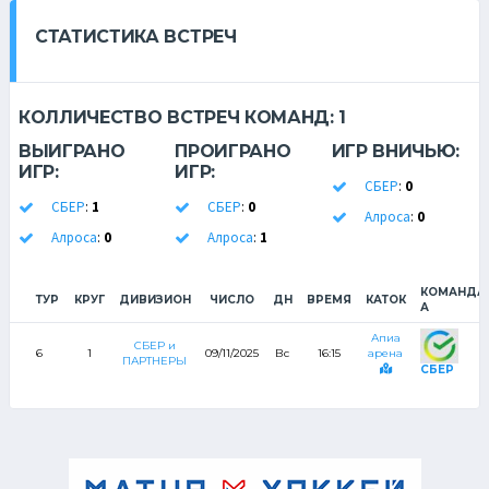
СТАТИСТИКА ВСТРЕЧ
КОЛЛИЧЕСТВО ВСТРЕЧ КОМАНД:
1
ВЫИГРАНО
ПРОИГРАНО
ИГР ВНИЧЬЮ:
ИГР:
ИГР:
СБЕР
:
0
СБЕР
:
1
СБЕР
:
0
Алроса
:
0
Алроса
:
0
Алроса
:
1
КОМАНДА
ТУР
КРУГ
ДИВИЗИОН
ЧИСЛО
ДН
ВРЕМЯ
КАТОК
А
Апиа
СБЕР и
6
1
09/11/2025
Вс
16:15
арена
ПАРТНЕРЫ
СБЕР