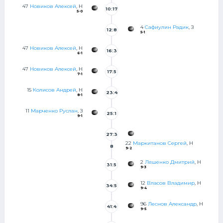
47
Новиков Алексей
, Н
10:17
5-0
4
Сафиулин Радик
, З
12:8
5-1
47
Новиков Алексей
, Н
16:3
6-1
8
47
Новиков Алексей
, Н
17:5
7-1
7
15
Колисов Андрей
, Н
23:4
8-1
7
11
Марченко Руслан
, З
25:1
9-1
4
27:3
22
Маркитанов Сергей
, Н
8
9-2
2
Ляшенко Дмитрий
, Н
31:5
9-3
0
12
Власов Владимир
, Н
34:5
9-4
0
96
Леснов Александр
, Н
41:4
9-5
8