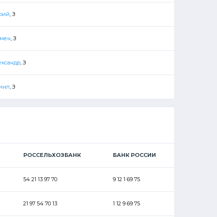
рий
, З
емен
, З
ександр
, З
иил
, З
РОССЕЛЬХОЗБАНК
БАНК РОССИИ
54 21 13 97 70
9 12 1 69 75
21 97 54 70 13
1 12 9 69 75