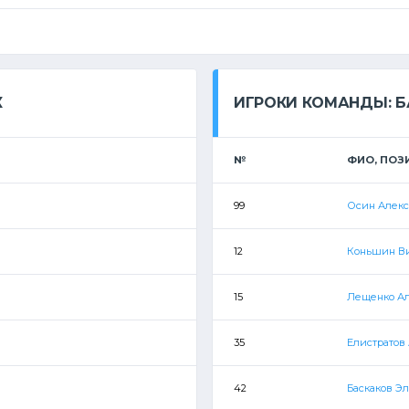
К
ИГРОКИ КОМАНДЫ: Б
№
ФИО, ПОЗ
99
Осин Алек
12
Коньшин В
15
Лещенко А
35
Елистратов
42
Баскаков Э