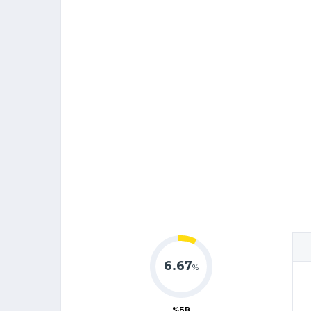
6.67
%
%БВ