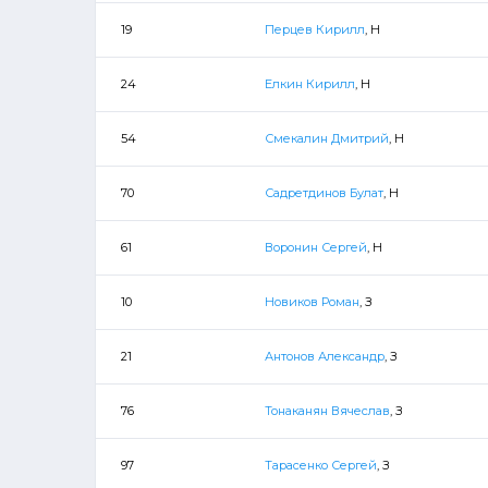
19
Перцев Кирилл
, Н
24
Елкин Кирилл
, Н
54
Смекалин Дмитрий
, Н
70
Садретдинов Булат
, Н
61
Воронин Сергей
, Н
10
Новиков Роман
, З
21
Антонов Александр
, З
76
Тонаканян Вячеслав
, З
97
Тарасенко Сергей
, З