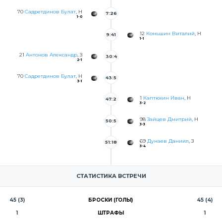
70
Садретдинов Булат
, Н
7:26
1-0
12
Коньшин Виталий
, Н
9:41
1-1
21
Антонов Александр
, З
30:4
2-1
6
70
Садретдинов Булат
, Н
43:5
3-1
8
1
Каптюхин Иван
, Н
47:2
3-2
8
98
Зайцев Дмитрий
, Н
50:5
3-3
1
69
Дунаев Даниил
, З
51:18
3-4
СТАТИСТИКА ВСТРЕЧИ
45 (3)
БРОСКИ (ГОЛЫ)
45 (4)
1
ШТРАФЫ
1