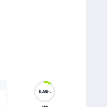
8.89
%
%БВ