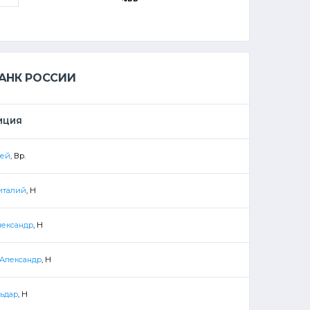
АНК РОССИИ
ИЦИЯ
сей
, Вр.
италий
, Н
лександр
, Н
 Александр
, Н
льдар
, Н