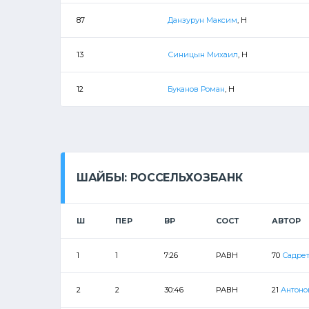
87
Данзурун Максим
, Н
13
Синицын Михаил
, Н
12
Буканов Роман
, Н
ШАЙБЫ: РОССЕЛЬХОЗБАНК
Ш
ПЕР
ВР
СОСТ
АВТОР
1
1
7:26
РАВН
70
Садрет
2
2
30:46
РАВН
21
Антоно