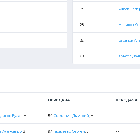
17
Рябов Вале
28
Новиков С
32
Баранов Ал
69
Дунаев Дан
ПЕРЕДАЧА
ПЕРЕДАЧА
динов Булат
, Н
54
Смекалин Дмитрий
, Н
- -
в Александр
, З
97
Тарасенко Сергей
, З
- -