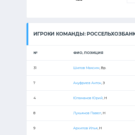
ИГРОКИ КОМАНДЫ: РОССЕЛЬХОЗБАН
№
ФИО, ПОЗИЦИЯ
31
Шилов Максим
, Вр.
7
Ануфриев Антон
, З
4
Юламанов Юрий
, Н
8
Лукьянов Павел
, Н
9
Архипов Илья
, Н