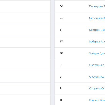
50
Перегудов 
75
Мезенцев 
1
Каптюхин И
97
Зубарев Ал
98
Зайцев Дм
9
Оксузян Се
9
Оксузян Се
9
Оксузян Се
11
Ходаков Ро