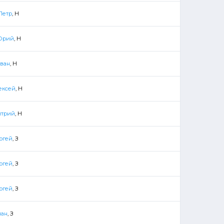
Петр
, Н
Юрий
, Н
ван
, Н
ексей
, Н
итрий
, Н
ргей
, З
ргей
, З
ргей
, З
ман
, З