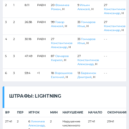
2
1
8:11
РАВН
20
Фомичев
9
Ильин
27
Роман
, Н
Алексей
, Н
Константинов
Александр
, Н
3
2
26:38
РАВН
99
Говор
33
Гончаров
27
Алексей
, Н
Илья
, Н
Константинов
Александр
, Н
4
2
30:18
РАВН
27
33
Гончаров
- -
Константинов
Илья
, Н
Александр
, Н
5
3
47:49
РАВН
87
Овчаров
27
- -
Кирилл
, Н
Константинов
Александр
, Н
6
3
59:4
+1
18
Ворошилов
13
Барвинок
- -
Евгений
, Н
Дмитрий
, Н
ШТРАФЫ: LIGHTNING
ВР
ПЕР
ИГРОК
МИН
НАРУШЕНИЕ
НАЧАЛО
ОКОНЧАНИЕ
27:41
2
6
Химичев
2
Нарушение
27:41
29:41
Александр
,
численного