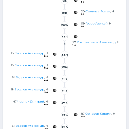
7:5
1-1
20
Фомичев Роман
, Н
8:11
1-2
99
Говор Алексей
, Н
26:3
1-3
8
30:1
27
Константинов Александр
, Н
8
1-4
18
Веселов Александр
, Н
33:4
2-4
2
18
Веселов Александр
, Н
40:3
3-4
5
81
Ведров Александр
, Н
41:2
4-4
5
18
Веселов Александр
, Н
41:3
5-4
9
47
Черных Дмитрий
, Н
47:3
6-4
2
87
Овчаров Кирилл
, Н
47:4
6-5
9
81
Ведров Александр
, Н
52:3
7-5