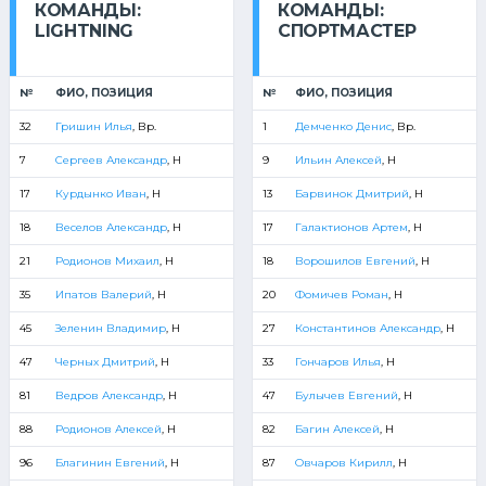
КОМАНДЫ:
КОМАНДЫ:
LIGHTNING
СПОРТМАСТЕР
№
ФИО, ПОЗИЦИЯ
№
ФИО, ПОЗИЦИЯ
32
Гришин Илья
, Вр.
1
Демченко Денис
, Вр.
7
Сергеев Александр
, Н
9
Ильин Алексей
, Н
17
Курдынко Иван
, Н
13
Барвинок Дмитрий
, Н
18
Веселов Александр
, Н
17
Галактионов Артем
, Н
21
Родионов Михаил
, Н
18
Ворошилов Евгений
, Н
35
Ипатов Валерий
, Н
20
Фомичев Роман
, Н
45
Зеленин Владимир
, Н
27
Константинов Александр
, Н
47
Черных Дмитрий
, Н
33
Гончаров Илья
, Н
81
Ведров Александр
, Н
47
Булычев Евгений
, Н
88
Родионов Алексей
, Н
82
Багин Алексей
, Н
96
Благинин Евгений
, Н
87
Овчаров Кирилл
, Н