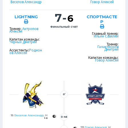
Веселов Александр
Говор Алексей
7
-
6
LIGHTNING
СПОРТМАСТЕ
Р
ФИНАЛЬНЫЙ СЧЕТ
Тренер:
Антропов
Алексей
Главный тренер:
Ильин Савелий
Капитан команды:
Черных Дмитрий
Тренер:
Галактионов
Дмитрий
Ассистенты:
Родион
ов Алексей
Капитан команды:
Говор Алексей
0’
18
Веселов Александр
, Н
0:46
1-0
99
Говор Алексей
, Н