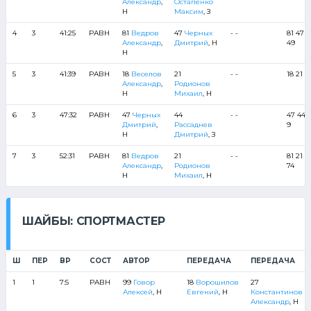
Александр
,
Остапенко
Н
Максим
, З
4
3
41:25
РАВН
81
Ведров
47
Черных
- -
81 47 7
Александр
,
Дмитрий
, Н
49
Н
5
3
41:39
РАВН
18
Веселов
21
- -
18 21 6
Александр
,
Родионов
Н
Михаил
, Н
6
3
47:32
РАВН
47
Черных
44
- -
47 44 
Дмитрий
,
Рассаднев
9
Н
Дмитрий
, З
7
3
52:31
РАВН
81
Ведров
21
- -
81 21 4
Александр
,
Родионов
74
Н
Михаил
, Н
ШАЙБЫ: СПОРТМАСТЕР
Ш
ПЕР
ВР
СОСТ
АВТОР
ПЕРЕДАЧА
ПЕРЕДАЧА
1
1
7:5
РАВН
99
Говор
18
Ворошилов
27
Алексей
, Н
Евгений
, Н
Константинов
Александр
, Н