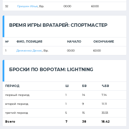
32
Гришин Илья
, Вр.
00:00
60:00
ВРЕМЯ ИГРЫ ВРАТАРЕЙ: СПОРТМАСТЕР
№
ФИО, ПОЗИЦИЯ
НАЧАЛО
ОКОНЧАНИЕ
1
Демченко Денис
, Вр.
00:00
60:00
БРОСКИ ПО ВОРОТАМ: LIGHTNING
ПЕРИОД
Ш
БВ
%БВ
первый период
1
14
7.14
второй период
1
9
11.11
третий период
5
15
33.33
Всего
7
38
18.42