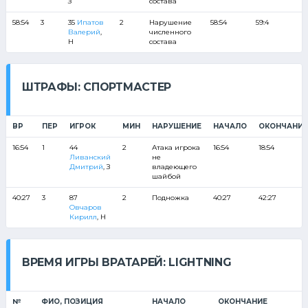
З
состава
58:54
3
35
Ипатов
2
Нарушение
58:54
59:4
Валерий
,
численного
Н
состава
ШТРАФЫ: СПОРТМАСТЕР
ВР
ПЕР
ИГРОК
МИН
НАРУШЕНИЕ
НАЧАЛО
ОКОНЧАНИЕ
16:54
1
44
2
Атака игрока
16:54
18:54
Ливанский
не
Дмитрий
, З
владеющего
шайбой
40:27
3
87
2
Подножка
40:27
42:27
Овчаров
Кирилл
, Н
ВРЕМЯ ИГРЫ ВРАТАРЕЙ: LIGHTNING
№
ФИО, ПОЗИЦИЯ
НАЧАЛО
ОКОНЧАНИЕ