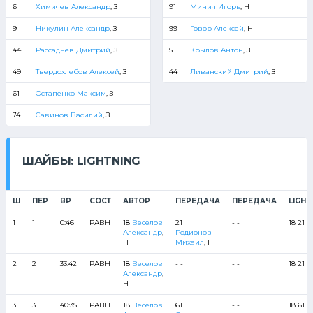
6
Химичев Александр
, З
91
Минич Игорь
, Н
9
Никулин Александр
, З
99
Говор Алексей
, Н
44
Рассаднев Дмитрий
, З
5
Крылов Антон
, З
49
Твердохлебов Алексей
, З
44
Ливанский Дмитрий
, З
61
Остапенко Максим
, З
74
Савинов Василий
, З
ШАЙБЫ: LIGHTNING
Ш
ПЕР
ВР
СОСТ
АВТОР
ПЕРЕДАЧА
ПЕРЕДАЧА
LIGHT
1
1
0:46
РАВН
18
Веселов
21
- -
18 21 6
Александр
,
Родионов
Н
Михаил
, Н
2
2
33:42
РАВН
18
Веселов
- -
- -
18 21 7
Александр
,
Н
3
3
40:35
РАВН
18
Веселов
61
- -
18 61 6