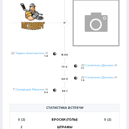
0’
22
Тюрин Константин
, Н
8:50
1-0
22
Синяткин Даниил
, Н
17:3
1-1
5
22
Синяткин Даниил
, Н
42:4
1-2
0
7
Самарцев Максим
, Н
55:1
2-2
0
СТАТИСТИКА ВСТРЕЧИ
0 (2)
БРОСКИ (ГОЛЫ)
0 (2)
2
ШТРАФЫ