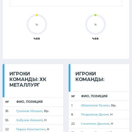
%
%
%БВ
%БВ
ИГРОКИ
ИГРОКИ
КОМАНДЫ: ХК
КОМАНДЫ:
МЕТАЛЛУРГ
№
ФИО, ПОЗИЦИЯ
№
ФИО, ПОЗИЦИЯ
1
Абзалилов Руслан
, Вр.
35
Гулимов Михаил
, Вр.
8
Поздняков Данил
, Н
55
Хабузов Алексей
, Н
22
Синяткин Даниил
, Н
22
Тюрин Константин
, Н