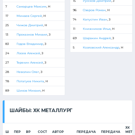
15
Руссков Дмитрий
, З
7
Самарцев Максим
, Н
96
Озеров Роман
, Н
17
Минаев Сергей
, Н
74
Капустин Иван
, З
25
Чижов Дмитрий
, Н
11
Книжников Илья
, Н
13
Проказнов Михаил
, З
69
Шаракин Андрей
, З
83
Годов Владимир
, З
5
Козловский Александр
, Н
24
Лосев Алексей
, З
27
Терехин Алексей
, З
28
Неволин Олег
, З
78
Потатуев Никита
, Н
89
Шихов Михаил
, Н
ШАЙБЫ: ХК МЕТАЛЛУРГ
ХК
Ш
ПЕР
ВР
СОСТ
АВТОР
ПЕРЕДАЧА
ПЕРЕДАЧА
МЕТА