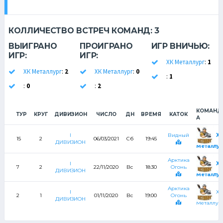
КОЛЛИЧЕСТВО ВСТРЕЧ КОМАНД:
3
ВЫИГРАНО
ПРОИГРАНО
ИГР ВНИЧЬЮ:
ИГР:
ИГР:
ХК Металлург
:
1
ХК Металлург
:
2
ХК Металлург
:
0
:
1
:
0
:
2
КОМАНД
ТУР
КРУГ
ДИВИЗИОН
ЧИСЛО
ДН
ВРЕМЯ
КАТОК
А
ХК
I
Видный
15
2
06/03/2021
Сб
19:45
ДИВИЗИОН
Металлур
Арктика
ХК
I
7
2
22/11/2020
Вс
18:30
Огонь
ДИВИЗИОН
Металлур
Арктика
ХК
I
2
1
01/11/2020
Вс
19:00
Огонь
ДИВИЗИОН
Металлур