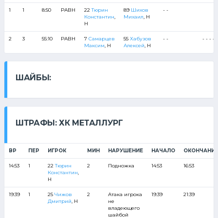
1
1
8:50
РАВН
22
Тюрин
89
Шихов
- -
Константин
,
Михаил
, Н
Н
2
3
55:10
РАВН
7
Самарцев
55
Хабузов
- -
- - - - -
Максим
, Н
Алексей
, Н
ШАЙБЫ:
ШТРАФЫ: ХК МЕТАЛЛУРГ
ВР
ПЕР
ИГРОК
МИН
НАРУШЕНИЕ
НАЧАЛО
ОКОНЧАНИ
14:53
1
22
Тюрин
2
Подножка
14:53
16:53
Константин
,
Н
19:39
1
25
Чижов
2
Атака игрока
19:39
21:39
Дмитрий
, Н
не
владеющего
шайбой