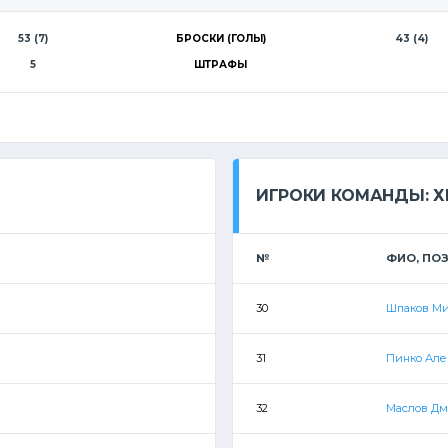
53 (7)
БРОСКИ (ГОЛЫ)
43 (4)
5
ШТРАФЫ
ИГРОКИ КОМАНДЫ: Х
№
ФИО, ПО
30
Шпаков М
31
Пинко Але
32
Маслов Д