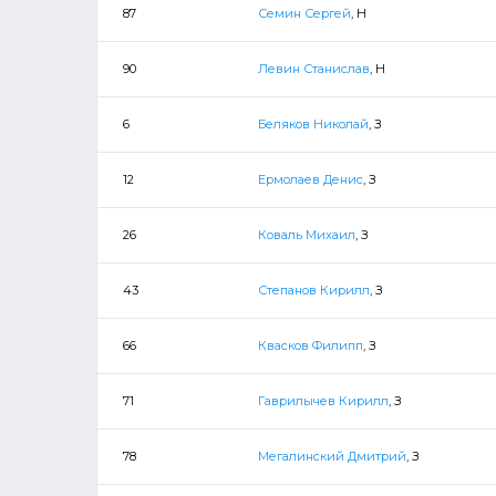
87
Семин Сергей
, Н
90
Левин Станислав
, Н
6
Беляков Николай
, З
12
Ермолаев Денис
, З
26
Коваль Михаил
, З
43
Степанов Кирилл
, З
66
Квасков Филипп
, З
71
Гаврилычев Кирилл
, З
78
Мегалинский Дмитрий
, З