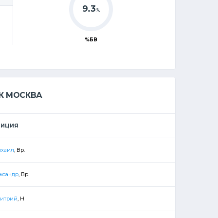
9.3
%
%БВ
К МОСКВА
ЗИЦИЯ
ихаил
, Вр.
ксандр
, Вр.
митрий
, Н