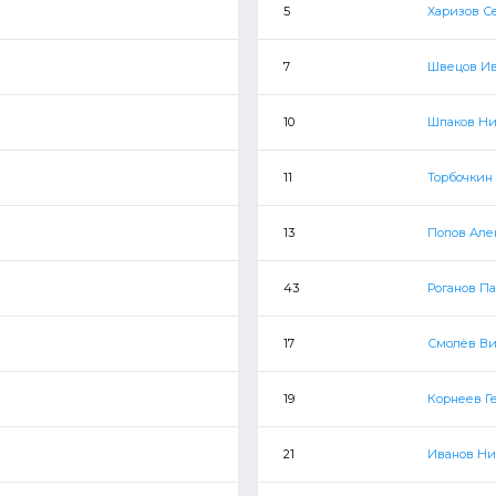
5
Харизов С
7
Швецов И
10
Шпаков Ни
11
Торбочкин
13
Попов Але
43
Роганов П
17
Смолёв В
19
Корнеев Г
21
Иванов Ни