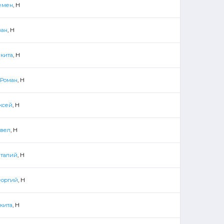
емен
, Н
ван
, Н
кита
, Н
 Роман
, Н
ксей
, Н
авел
, Н
италий
, Н
еоргий
, Н
кита
, Н