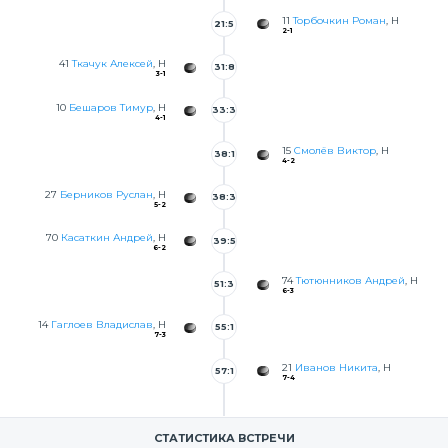
11
Торбочкин Роман
, Н
21:5
2-1
5
41
Ткачук Алексей
, Н
31:8
3-1
10
Бешаров Тимур
, Н
33:3
4-1
5
15
Смолёв Виктор
, Н
38:1
4-2
4
27
Берников Руслан
, Н
38:3
5-2
4
70
Касаткин Андрей
, Н
39:5
6-2
74
Тютюнников Андрей
, Н
51:3
6-3
2
14
Гаглоев Владислав
, Н
55:1
7-3
5
21
Иванов Никита
, Н
57:1
7-4
4
СТАТИСТИКА ВСТРЕЧИ