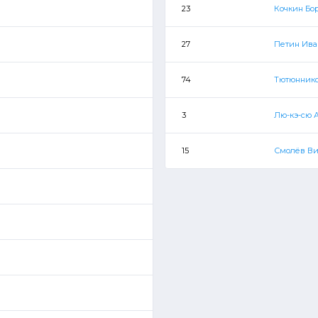
23
Кочкин Бо
27
Петин Ива
74
Тютюнник
3
Лю-кэ-сю 
15
Смолёв Ви