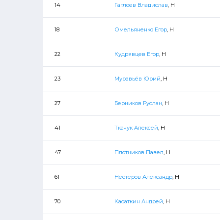
14
Гаглоев Владислав
, Н
18
Омельяненко Егор
, Н
22
Кудрявцев Егор
, Н
23
Муравьёв Юрий
, Н
27
Берников Руслан
, Н
41
Ткачук Алексей
, Н
47
Плотников Павел
, Н
61
Нестеров Александр
, Н
70
Касаткин Андрей
, Н