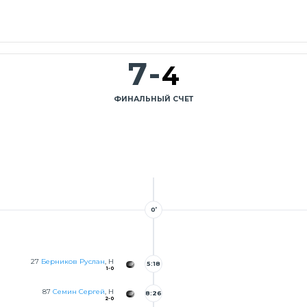
7
-
4
ФИНАЛЬНЫЙ СЧЕТ
0’
27
Берников Руслан
, Н
5:18
1-0
87
Семин Сергей
, Н
8:26
2-0