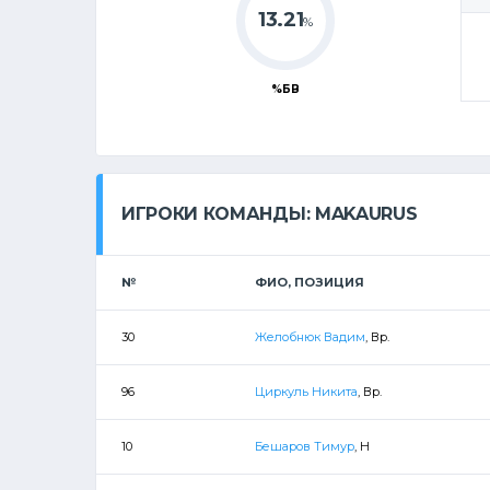
13.21
%
%БВ
ИГРОКИ КОМАНДЫ: MAKAURUS
№
ФИО, ПОЗИЦИЯ
30
Желобнюк Вадим
, Вр.
96
Циркуль Никита
, Вр.
10
Бешаров Тимур
, Н