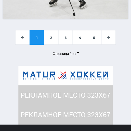
1
2
3
4
5
Страница 1 из 7