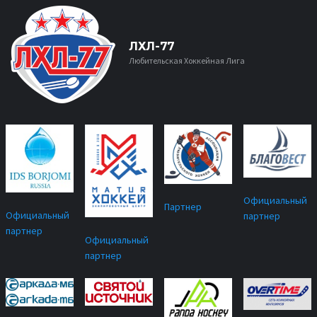
ЛХЛ-77
Любительская Хоккейная Лига
Официальный
Партнер
Официальный
партнер
партнер
Официальный
партнер