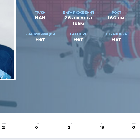
ТР/КН
ДАТА РОЖДЕНИЯ
РОСТ
NAN
26 августа
180 см.
1986
КВАЛИФИКАЦИЯ
ПАСПОРТ
СТРАХОВКА
Нет
Нет
Нет
ШБ
ШМ
ШП
А
АБ
2
0
2
13
0