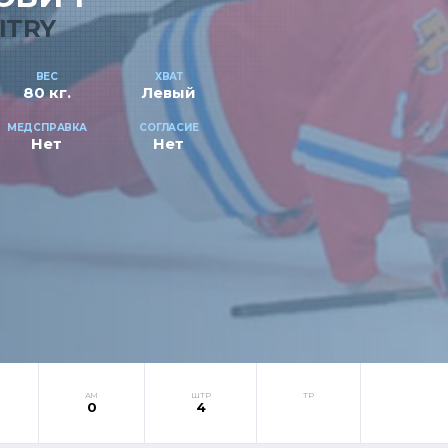
ITRY
ВЕС
ХВАТ
80 кг.
Левый
МЕДСПРАВКА
СОГЛАСИЕ
Нет
Нет
АМ
ШТР
ТР
0
4