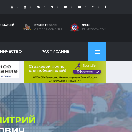
И МАТЧЕЙ
КУБОК ГРИЗЛИ
ФХМ
GRIZZLYHOCKEY.RU
FHMOSCOW.COM
НИЧЕСТВО
РАСПИСАНИЕ
МИТРИЙ
ОВИЧ