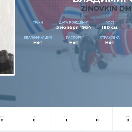
ZINOVKIN DM
ТР/КН
ДАТА РОЖДЕНИЯ
РОСТ
5 ноября 1964
180 см.
КВАЛИФИКАЦИЯ
ПАСПОРТ
СТРАХОВКА
Нет
Нет
Нет
ШБ
ШМ
ШП
А
АБ
0
0
1
0
0