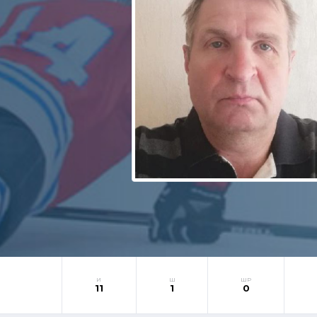
И
Ш
ШР
11
1
0