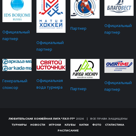
Официальный
Партнер
Официальный
партнер
партнер
Официальный
партнер
Официальная
Генеральный
Официальный
вода турнира
спонсор
Партнер
партнер
ЛЮБИТЕЛЬСКАЯ ХОККЕЙНАЯ ЛИГА "ЛХЛ-77"
2026 | ВСЕ ПРАВА ЗАЩИЩЕНЫ
ТУРНИРЫ
НОВОСТИ
ИГРОКИ
КЛУБЫ
КАТКИ
ФОТО
СТАТИСТИКА
РАСПИСАНИЕ