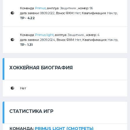
Команда:
Primus
, амплуа:
Защитник
, номер:
96
дата заявки:
08.09.2022
, Взнос ФХМ:
Нет
, Квалификация:
Нач.тр
,
ТР - 4.22
Команда:
Primus light
, амплуа:
Защитник
, номер:
4
дата заявки:
28.09.2024
, Взнос ФХМ:
Нет
, Квалификация:
Нач.тр
,
ТР - 1.31
ХОККЕЙНАЯ БИОГРАФИЯ
Нет
СТАТИСТИКА ИГР
КОМАНДА:
PRIMUS LIGHT
(СМОТРЕТЬ)