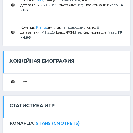
Команда:
Stars
, амплуа:
Нападающий
, номер:
23
дата заявки:
23.08.2023
, Взнос ФХМ:
Нет
, Квалификация:
Ув.тр
,
ТР
- 6.3
Команда:
Primus
, амплуа:
Нападающий
, номер:
8
дата заявки:
14.11.2023
, Взнос ФХМ:
Нет
, Квалификация:
Ув.тр
,
ТР
- 4.96
ХОККЕЙНАЯ БИОГРАФИЯ
Нет
СТАТИСТИКА ИГР
КОМАНДА:
STARS
(СМОТРЕТЬ)