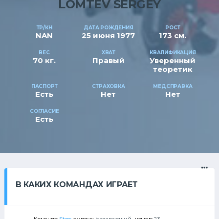
LOMTEV SERGEY
ТР/КН
ДАТА РОЖДЕНИЯ
РОСТ
NAN
25 июня 1977
173 см.
ВЕС
ХВАТ
КВАЛИФИКАЦИЯ
70 кг.
Правый
Уверенный
теоретик
ПАСПОРТ
СТРАХОВКА
МЕДСПРАВКА
Есть
Нет
Нет
СОГЛАСИЕ
Есть
В КАКИХ КОМАНДАХ ИГРАЕТ