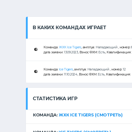
В КАКИХ КОМАНДАХ ИГРАЕТ
Команда:
ЖХК Ice Tigers
, амплуа:
Нападающий
, номер:
дата заявки:
13.09.2023
, Взнос ФХМ:
Есть
, Квалификация
Команда:
Ice Tigers
, амплуа:
Нападающий
, номер:
12
дата заявки:
11.10.2024
, Взнос ФХМ:
Есть
, Квалификация:
СТАТИСТИКА ИГР
КОМАНДА:
ЖХК ICE TIGERS
(СМОТРЕТЬ)