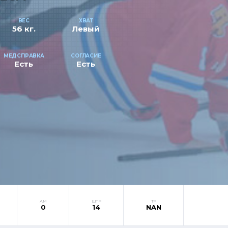
ВЕС
ХВАТ
56 кг.
Левый
МЕДСПРАВКА
СОГЛАСИЕ
Есть
Есть
АМ
ШТР
ТР
0
14
NAN