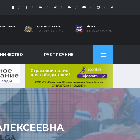
И МАТЧЕЙ
КУБОК ГРИЗЛИ
ФХМ
GRIZZLYHOCKEY.RU
FHMOSCOW.COM
НИЧЕСТВО
РАСПИСАНИЕ
АЛЕКСЕЕВНА
LGA