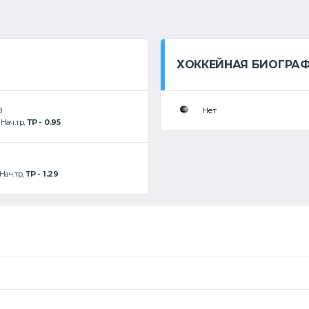
ХОККЕЙНАЯ БИОГРА
8
Нет
:
Нач.тр
,
ТР - 0.95
Нач.тр
,
ТР - 1.29