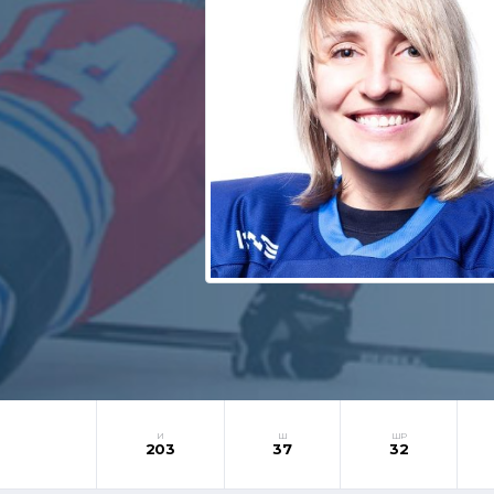
И
Ш
ШР
203
37
32