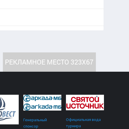
Официальная вода
Генеральный
турнира
спонсор