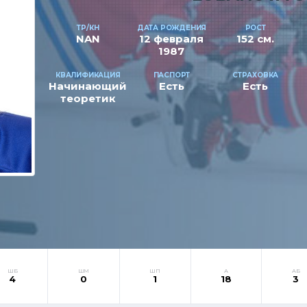
ТР/КН
ДАТА РОЖДЕНИЯ
РОСТ
NAN
12 февраля
152 см.
1987
КВАЛИФИКАЦИЯ
ПАСПОРТ
СТРАХОВКА
Начинающий
Есть
Есть
теоретик
ШБ
ШМ
ШП
А
АБ
4
0
1
18
3