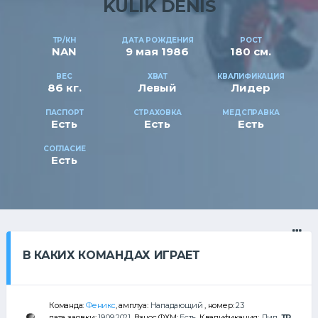
KULIK DENIS
ТР/КН
ДАТА РОЖДЕНИЯ
РОСТ
NAN
9 мая 1986
180 см.
ВЕС
ХВАТ
КВАЛИФИКАЦИЯ
86 кг.
Левый
Лидер
ПАСПОРТ
СТРАХОВКА
МЕДСПРАВКА
Есть
Есть
Есть
СОГЛАСИЕ
Есть
В КАКИХ КОМАНДАХ ИГРАЕТ
Команда:
Феникс
, амплуа:
Нападающий
, номер:
23
дата заявки:
19.09.2021
, Взнос ФХМ:
Есть
, Квалификация:
Лид
,
ТР