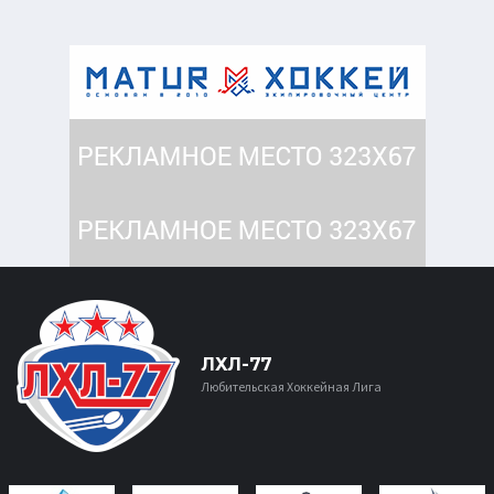
ЛХЛ-77
Любительская Хоккейная Лига