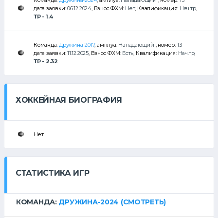
Команда:
Дружина-2024
, амплуа:
Нападающий
, номер:
13
дата заявки:
06.12.2024
, Взнос ФХМ:
Нет
, Квалификация:
Нач.тр
,
ТР - 1.4
Команда:
Дружина-2017
, амплуа:
Нападающий
, номер:
13
дата заявки:
11.12.2025
, Взнос ФХМ:
Есть
, Квалификация:
Нач.тр
,
ТР - 2.32
ХОККЕЙНАЯ БИОГРАФИЯ
Нет
СТАТИСТИКА ИГР
КОМАНДА:
ДРУЖИНА-2024
(СМОТРЕТЬ)