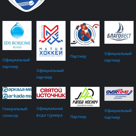
Официальный
Партнер
Официальный
партнер
партнер
Официальный
партнер
Официальная
Генеральный
Официальный
вода турнира
спонсор
Партнер
партнер