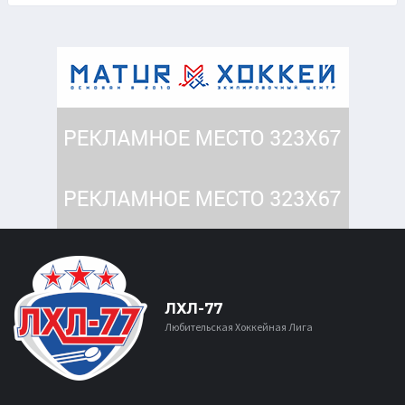
ЛХЛ-77
Любительская Хоккейная Лига