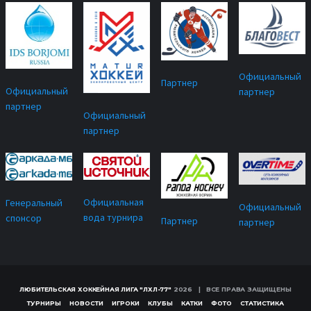
Официальный
Партнер
Официальный
партнер
партнер
Официальный
партнер
Официальная
Генеральный
Официальный
вода турнира
спонсор
Партнер
партнер
ЛЮБИТЕЛЬСКАЯ ХОККЕЙНАЯ ЛИГА "ЛХЛ-77"
2026 | ВСЕ ПРАВА ЗАЩИЩЕНЫ
ТУРНИРЫ
НОВОСТИ
ИГРОКИ
КЛУБЫ
КАТКИ
ФОТО
СТАТИСТИКА