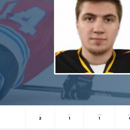
И
Ш
ШР
2
1
1