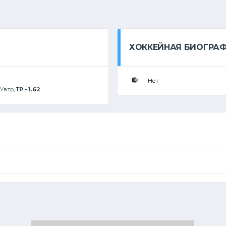
ХОККЕЙНАЯ БИОГРА
Нет
Ув.тр
,
ТР - 1.62