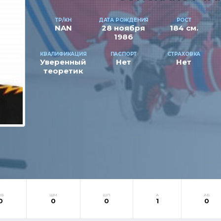
ТР/КН
ДАТА РОЖДЕНИЯ
РОСТ
NAN
28 ноября
184 см.
1986
КВАЛИФИКАЦИЯ
ПАСПОРТ
СТРАХОВКА
Уверенный
Нет
Нет
теоретик
ШБ
ШМ
ШП
А
АБ
0
0
0
1
0