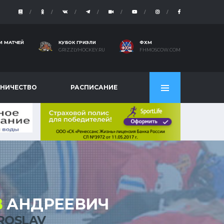
И МАТЧЕЙ
КУБОК ГРИЗЛИ
ФХМ
GRIZZLYHOCKEY.RU
FHMOSCOW.COM
НИЧЕСТВО
РАСПИСАНИЕ
В
АНДРЕЕВИЧ
ROSLAV