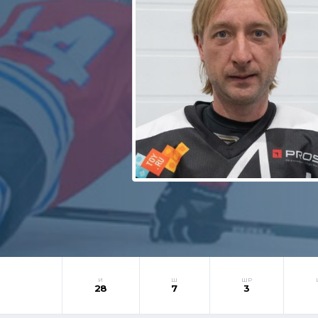
И
Ш
ШР
28
7
3