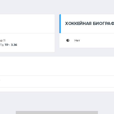
ХОККЕЙНАЯ БИОГРА
ер:
11
Нет
Тр
,
ТР - 3.36
)