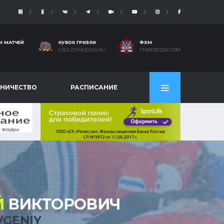
И МАТЧЕЙ
КУБОК ГРИЗЛИ
ФХМ
GRIZZLYHOCKEY.RU
FHMOSCOW.COM
НИЧЕСТВО
РАСПИСАНИЕ
Й
ВИКТОРОВИЧ
VGENIY