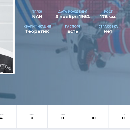
ТР/КН
ДАТА РОЖДЕНИЯ
РОСТ
NAN
3 ноября 1982
178 см.
КВАЛИФИКАЦИЯ
ПАСПОРТ
СТРАХОВКА
Теоретик
Есть
Нет
ШБ
ШМ
ШП
А
АБ
4
0
0
10
0