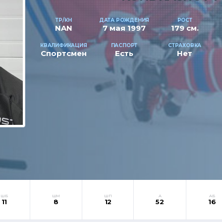
ТР/КН
ДАТА РОЖДЕНИЯ
РОСТ
NAN
7 мая 1997
179 см.
КВАЛИФИКАЦИЯ
ПАСПОРТ
СТРАХОВКА
Спортсмен
Есть
Нет
ШБ
ШМ
ШП
А
АБ
11
8
12
52
16