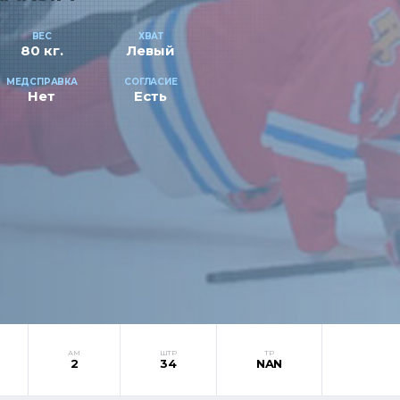
ВЕС
ХВАТ
80 кг.
Левый
МЕДСПРАВКА
СОГЛАСИЕ
Нет
Есть
АМ
ШТР
ТР
2
34
NAN