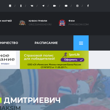
И МАТЧЕЙ
КУБОК ГРИЗЛИ
ФХМ
GRIZZLYHOCKEY.RU
FHMOSCOW.COM
НИЧЕСТВО
РАСПИСАНИЕ
М
ДМИТРИЕВИЧ
AKSIM