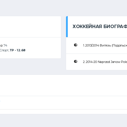
ХОККЕЙНАЯ БИОГРА
ер:
74
1. 2013/2014 Витязь (Подольс
Спорт
,
ТР - 12.68
2. 2014-20 Naprzod Janow Pol
)