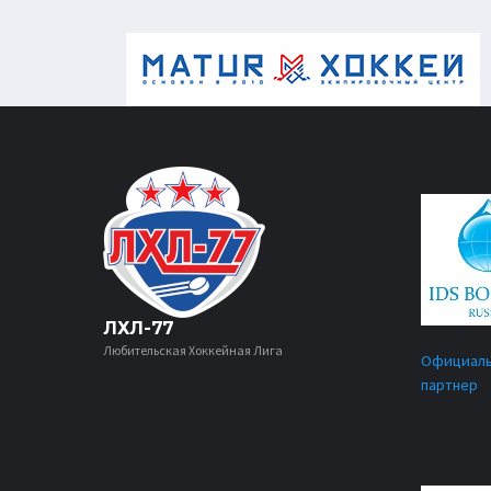
ЛХЛ-77
Любительская Хоккейная Лига
Официал
партнер