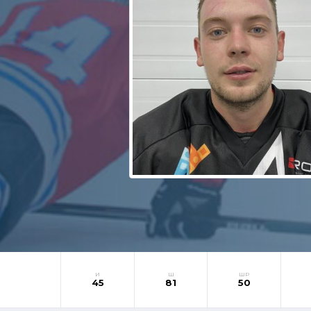
И
Ш
ШР
45
81
50