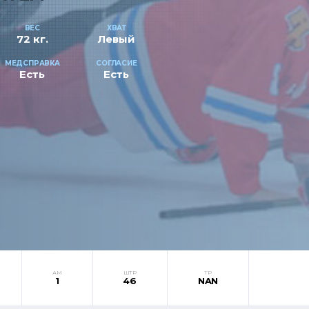
ВЕС
ХВАТ
72 кг.
Левый
МЕДСПРАВКА
СОГЛАСИЕ
Есть
Есть
АМ
ШТР
ТР
1
46
NAN