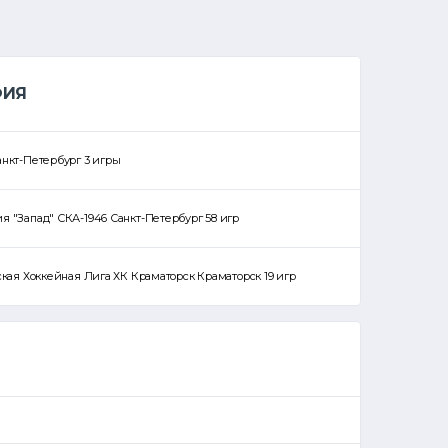
ФИЯ
анкт-Петербург 3 игры
ия "Запад" СКА-1946 Санкт-Петербург 58 игр
нская Хоккейная Лига ХК Краматорск Краматорск 19 игр