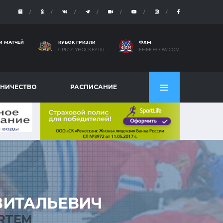
И МАТЧЕЙ
КУБОК ГРИЗЛИ
ФХМ
GRIZZLYHOCKEY.RU
FHMOSCOW.COM
НИЧЕСТВО
РАСПИСАНИЕ
ИТАЛЬЕВИЧ
RTEM