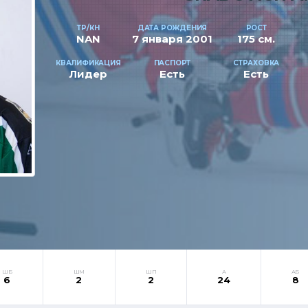
ТР/КН
ДАТА РОЖДЕНИЯ
РОСТ
NAN
7 января 2001
175 см.
КВАЛИФИКАЦИЯ
ПАСПОРТ
СТРАХОВКА
Лидер
Есть
Есть
ШБ
ШМ
ШП
А
АБ
6
2
2
24
8