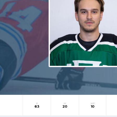
И
Ш
ШР
63
20
10