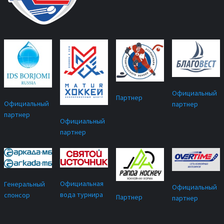
Официальный
Партнер
Официальный
партнер
партнер
Официальный
партнер
Официальная
Генеральный
Официальный
вода турнира
спонсор
Партнер
партнер