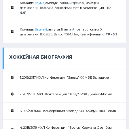
Команда:
Баума
, амплуа:
Главный тренер
, номер:
0
дата заявки:
11.08.2023
, Взнос ФХМ:
Нет
, Квалификация:
,
ТР -
4.91
Команда:
Баума-2
, амплуа:
Главный тренер
, номер:
0
дата заявки:
11.10.2023
, Взнос ФХМ:
Нет
, Квалификация:
,
ТР - 5.1
ХОККЕЙНАЯ БИОГРАФИЯ
1. 2016/2017 МХЛ Конференция "Запад" ХК МВД Балашиха
2. 2017/2018 МХЛ Конференция "Запад" МХК Динамо Москва
3. 018/2019 МХЛ Конференция "Запад" КРС Хэйлунцзян Пекин
4. 2018/2019 МХЛ Конференция "Восток" Сарматы Оренбург