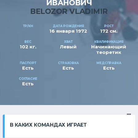
ИВАНОВИЧ
BELOZOR VLADIMIR
ТР/КН
ДАТА РОЖДЕНИЯ
РОСТ
16 января 1972
172 см.
ВЕС
ХВАТ
КВАЛИФИКАЦИЯ
102 кг.
Левый
Начинающий
теоретик
ПАСПОРТ
СТРАХОВКА
МЕДСПРАВКА
Есть
Есть
Есть
СОГЛАСИЕ
Есть
В КАКИХ КОМАНДАХ ИГРАЕТ