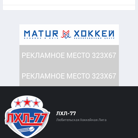
ЛХЛ-77
Любительская Хоккейная Лига