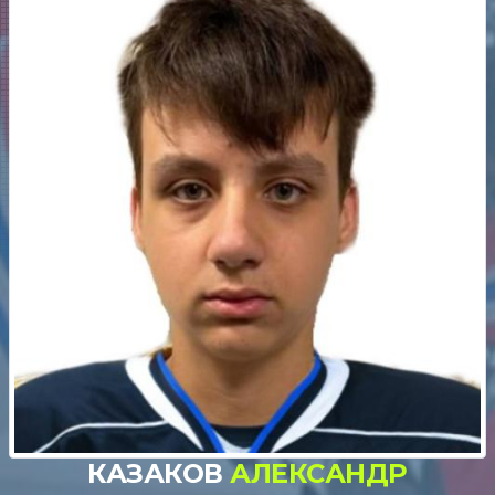
КАЗАКОВ
АЛЕКСАНДР