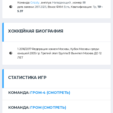
Команда:
Grizzly
, амплуа:
Нападающий
, номер:
88
дата заявки:
28.11.2025
, Взнос ФХМ:
Есть
, Квалификация:
Тр
,
ТР -
5.37
ХОККЕЙНАЯ БИОГРАФИЯ
1. 2016/2017 Федерация хоккея Москвы, Кубок Москвы среди
юношей 2005 г.р. Третий этап Группа В Вымпел Москва ДО 12
ЛЕТ
СТАТИСТИКА ИГР
КОМАНДА:
ГРОМ-4
(СМОТРЕТЬ)
КОМАНДА:
ГРОМ
(СМОТРЕТЬ)