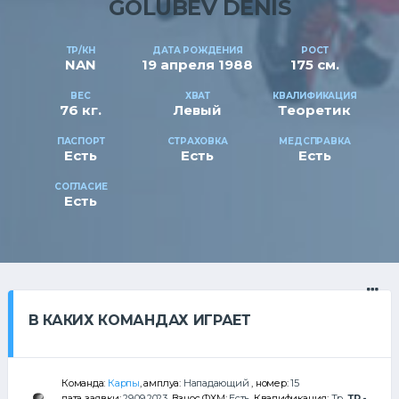
GOLUBEV DENIS
ТР/КН
ДАТА РОЖДЕНИЯ
РОСТ
NAN
19 апреля 1988
175 см.
ВЕС
ХВАТ
КВАЛИФИКАЦИЯ
76 кг.
Левый
Теоретик
ПАСПОРТ
СТРАХОВКА
МЕДСПРАВКА
Есть
Есть
Есть
СОГЛАСИЕ
Есть
В КАКИХ КОМАНДАХ ИГРАЕТ
Команда:
Карпы
, амплуа:
Нападающий
, номер:
15
дата заявки:
29.09.2023
, Взнос ФХМ:
Есть
, Квалификация:
Тр
,
ТР -