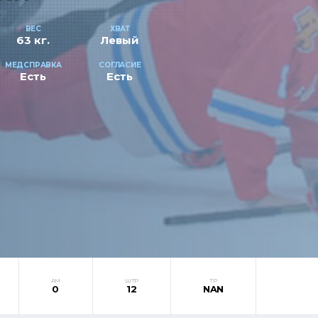
ВЕС
ХВАТ
63 кг.
Левый
МЕДСПРАВКА
СОГЛАСИЕ
Есть
Есть
АМ
ШТР
ТР
0
12
NAN