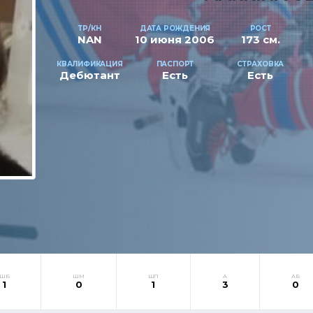
ТР/КН
ДАТА РОЖДЕНИЯ
РОСТ
NAN
10 июня 2006
173 см.
КВАЛИФИКАЦИЯ
ПАСПОРТ
СТРАХОВКА
Дебютант
Есть
Есть
ШБ
ШМ
ШП
А
АБ
1
0
1
3
0