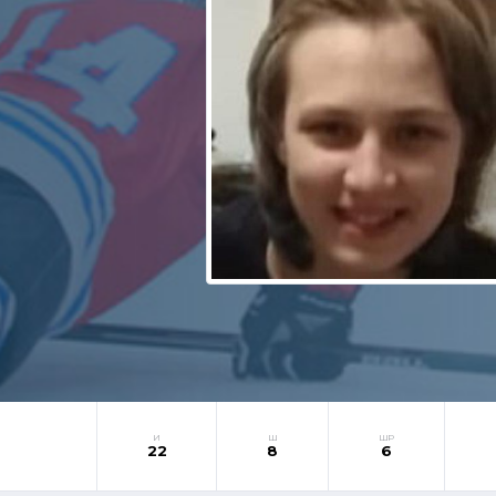
И
Ш
ШР
22
8
6