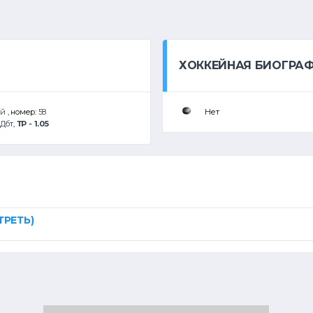
ХОККЕЙНАЯ БИОГРА
ий
, номер:
58
Нет
Дбт
,
ТР - 1.05
ТРЕТЬ)