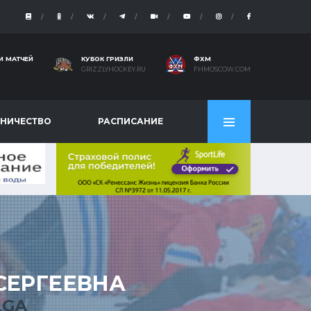
И МАТЧЕЙ
КУБОК ГРИЗЛИ
ФХМ
GRIZZLYHOCKEY.RU
FHMOSCOW.COM
НИЧЕСТВО
РАСПИСАНИЕ
СЕРГЕЕВНА
LGA