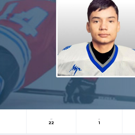
И
А
22
1