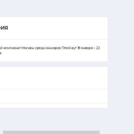
ФИЯ
тый чемпионат Москвы среди юниоров Плей-аут 18 января – 22
а