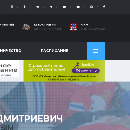
И МАТЧЕЙ
КУБОК ГРИЗЛИ
ФХМ
GRIZZLYHOCKEY.RU
FHMOSCOW.COM
НИЧЕСТВО
РАСПИСАНИЕ
ДМИТРИЕВИЧ
SIM