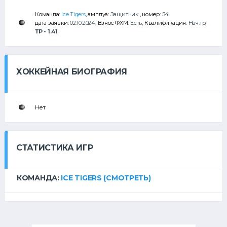
Команда:
Ice Tigers
, амплуа:
Защитник
, номер:
54
дата заявки:
02.10.2024
, Взнос ФХМ:
Есть
, Квалификация:
Нач.тр
,
ТР - 1.41
ХОККЕЙНАЯ БИОГРАФИЯ
Нет
СТАТИСТИКА ИГР
КОМАНДА:
ICE TIGERS
(СМОТРЕТЬ)