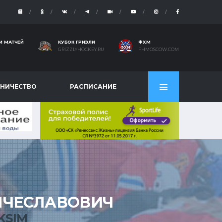
И МАТЧЕЙ
КУБОК ГРИЗЛИ
ФХМ
GRIZZLYHOCKEY.RU
FHMOSCOW.COM
НИЧЕСТВО
РАСПИСАНИЕ
ЯЧЕСЛАВОВИЧ
KSIM