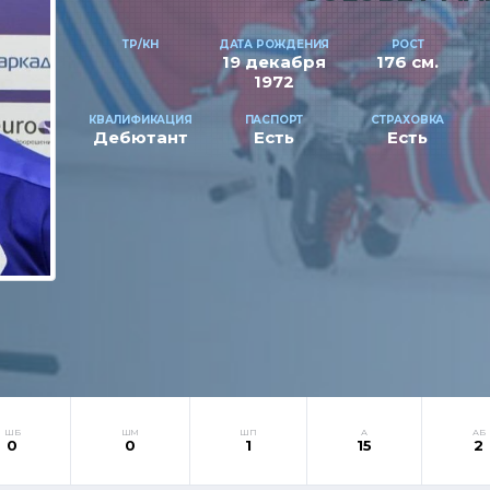
ТР/КН
ДАТА РОЖДЕНИЯ
РОСТ
19 декабря
176 см.
1972
КВАЛИФИКАЦИЯ
ПАСПОРТ
СТРАХОВКА
Дебютант
Есть
Есть
ШБ
ШМ
ШП
А
АБ
0
0
1
15
2