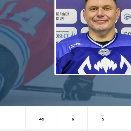
И
Ш
ШР
49
6
5