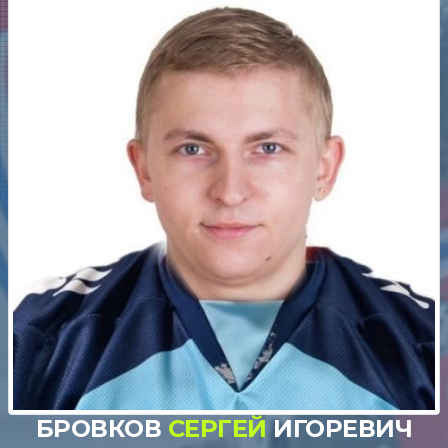
БРОВКОВ
СЕРГЕЙ
ИГОРЕВИЧ