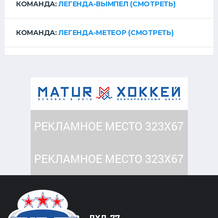
КОМАНДА:
ЛЕГЕНДА-ВЫМПЕЛ
(СМОТРЕТЬ)
КОМАНДА:
ЛЕГЕНДА-МЕТЕОР
(СМОТРЕТЬ)